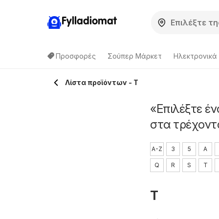
Fylladiomat
Προσφορές
Σούπερ Μάρκετ
Hλεκτρονικά
Λίστα προϊόντων - T
«Επιλέξτε έν
στα τρέχοντ
A-Z
3
5
A
Q
R
S
T
T