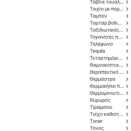
Τάβλα τουαλέτας
Ταχίνι με πορτοκάλι
Ταμπόν
Ταρτάρ βοδινού
Ταξιδιωτικός σάκος
Τηγανητές πατάτες για steak
Τηλέφωνο
Tequila
Τεταρτημόρια κοτόπουλου
Θαμνοκοπτικό επαναφορτιζόμενο
Θεραπευτικό τσάι
Θερμάστρα
Θερμοκήπιο πολυανθρακικό
Θερμομονωτική τσάντα
Θυρωρός
Τιραμισού
Τοίχο καθιστικού
Toner
Τόνος