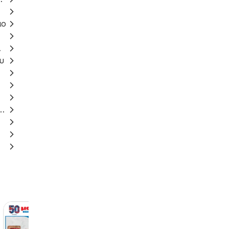
μο
er
υ
 αιθανόλης