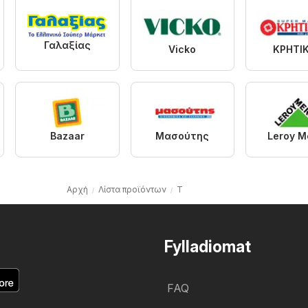
Γαλαξίας
Vicko
ΚΡΗΤΙ
Bazaar
Μασούτης
Leroy Me
Αρχή
Λίστα προϊόντων
T
Fylladiomat
FAQ