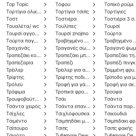
Top Topic
Τόφου
Τοπικό ρούμι
Τορτίγια ολικής άλεσης
Τορτίγια τσιπς
Τορτίγιες
Τοστ
Τοστιέρα
Τοστιέ
Τουαλέτα/ wc
Τουλίπες
Τουρσί
Τουρσί αγγούρια
Τουρσί znojmo
Τούρτα
Τούρτα παγωτού
Τραβηγμένο χοιρινό
Τραβηγμένο κρέας 
Τραχανάς
Τραγανές σωληνάρες
Τραγανό ψωμ
Τραπεζάκι κουζίνας
Τραπεζάκι μπαλκονιού
Τραπεζά
Τραπεζαρία
Τραπέζι
Τρα
Τρέιλερ
Τρέιλερ για αυτοκίνητο
Τριμμέν
Τρίφτης
Τρίφτης ποδιών
Τρίποδο
Τρόλεϋ
Τροφή για γάτες
Τροφή γι
Τρόφιμα
Τροπικά φρούτα
Τρούφα
Τρουφοβούτυρο
Τσάι
Τσάντα
Τσάντα χειρός
Τσάντα επαναχρησιμοποιήσιμη
Τσάντα παραλ
Τσίχλες
Τσιχλόφουσκα
Τσικουδιά
Τσιμέντο
Τσιμπηδάκι μαλλιών
Τσ
Τσίπουρο
Τσιπς
Τσιπς φακής
Τσιρότο
Tullamore Dew
Tullamore De