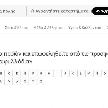
Αναζή
Σπίτι & Κήπος
Μόδα & Aθλητικα
Υγεία & Καλλυντικά
α προϊόν και επωφεληθείτε από τις προσ
α φυλλάδια»
B
C
D
E
F
G
H
I
J
K
L
M
N
O
U
V
W
X
Y
Z