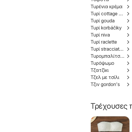
Τυρένια κρέμα
Τυρί cottage ημίπαχο
Τυρί gouda
Τυρί korbáčiky
Τυρί niva
Τυρί raclette
Τυρί stracciatella
Τυρομπαλίτσες
Τυρόψωμο
Τζατζίκι
Τζελ με τσίλι
Τζιν gordon's
Τρέχουσες 