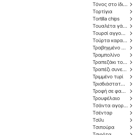
Τόνος στο ίδιο του ζουμί
Τορτίγια
Tortilla chips
Τουαλέτα γάτας
Τουρσί αγγουράκια
Τούρτα καραμέλας
Τραβηγμένο κρέας κοτόπουλου
Τραμπολίνο
Τραπεζάκι του καφέ
Τραπέζι συνεδριάσεων
Τριμμένο τυρί
Τρισδιάστατα γυαλιά
Τροφή σε φακελάκι whiskas
Τρουφέλαιο
Τσάντα αγορών με ρόδες
Τσένταρ
Τσίλι
Τσιπούρα
Τσιρότα