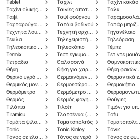
Tablet
Ταχίνι
Ταχίνι κακάο
Ταχίνι ολικής άλεσης
Ταινίες αποτρίχωσης
Ταλκ
Ταψί
Ταψί φούρνου
Τα
Ταρταρούγα σάλτσα
Τατάκι βοδινού
Τατάρ μπριζ
Τεχνητά λουλούδια
Τεχνητή ορχιδέα
Τηγανέλαιο
Τεκίλα
Τηλεχειριστήριο πολλαπλών χρήσεων
Τηλεόραση
Τηλεσκοπικό ψαλίδι
Τηλεσκόπιο
Τέμπε
Termix
Τεστ εγκυμοσύνης
Τετ ντε μουά
Τετράδια
Θαλασσινά
Θαμνοκοπτικ
Θήκη
Θήκη για χαρτοπετσέτες
Θήκη φακ
Θερινό υγρό καθαρισμού παρμπρίζ
Θερμαινόμενη κουβέρτα
Θερμ
Θερμικός μονωτής
Θερμοεσώρουχα
Θερμοκήπιο
Θερμόμετρο
Θερμόμετρο χωρίς επαφή
Θερμ
Θερμός
Θερμός φαγητού
Θούγιες
Τιλάπια
Τιλσίτ
Τιμόνι για
Tiramisu
Τλατσένκα (χοιρινό πατσά)
Tofu
Τομάτα ψιλοκομμένη
Τοματοπολτός
Τοματοπολτός 
Tonic
Tonic Kinley
Τόνικ
Τόνος σε ελαιόλαδο
Τόνος σε νερό
Τόνος σε φυσικό 