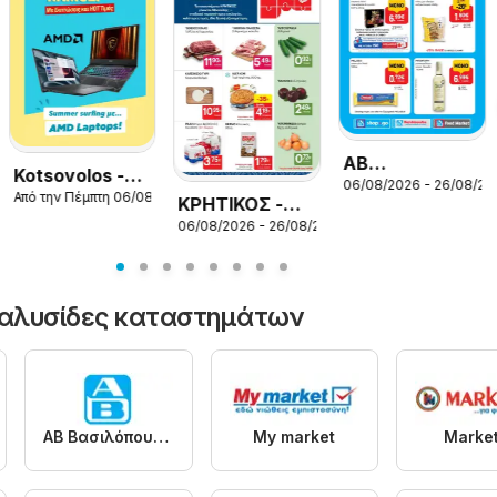
26
ΑΒ
Kotsovolos -
06/08/2026 - 26/08/20
Βασιλόπουλος
Από την Πέμπτη 06/08/2026
Προσφορές
ΚΡΗΤΙΚΟΣ -
- Προσφορές
06/08/2026 - 26/08/2026
Προσφορές
vol.1
αλυσίδες καταστημάτων
ΑΒ Βασιλόπουλος
My market
Market