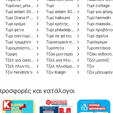
Τυρένιες μπαλίτσες
Τυρί
Τυρί cottage
Τυρί eidam 30%
Τυρί eidam 30 %
Τυρί για ψήσι
Τυρί Grana Padano
Τυρί halloumi
Τυρί hermelín
Τυρί κρέμα
Τυρί κρήτης
Τυρί maasdam
Τυρί φέτα
Τυρί philadelphia
Τυρί προβάτο
Τυρί σαντορίνης
Τυρί σε φέτες
Τυρί σφέλα
Τυρί τριμμένο
Τυροκομικά προϊόντα
Τυρόκρεμα
Τυρομπαστούνια
Τυρόπιτα
Τυροπιτάκια
Τύρφη
Τζακ μοντερέι
Τζάκι
Τζελ για οικεία υγιεινή
Τζελ για πλυντήριο πιάτων
Τζελ μασάζ
Τζελ πλυντηρίου
Τζελ πλυσίματος
Τζιν
Τζιν hendrick's
Τζιν ibalgin
Τζιν μπουφάν
προσφορές και κατάλογοι