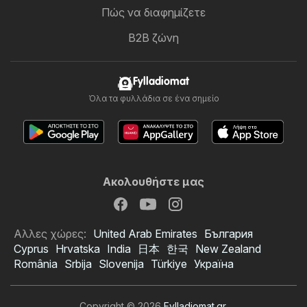
Πώς να διαφημίζετε
B2B ζώνη
Fylladiomat
Όλα τα φυλλάδια σε ένα σημείο
Ακολουθήστε μας
Αλλες χώρες:
United Arab Emirates
България
Cyprus
Hrvatska
India
日本
한국
New Zealand
România
Srbija
Slovenija
Türkiye
Україна
Copyright © 2026
Fylladiomat.gr
.