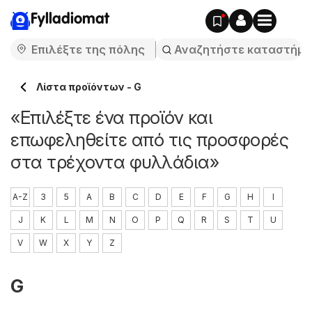
Fylladiomat
Λίστα προϊόντων - G
«Επιλέξτε ένα προϊόν και
επωφεληθείτε από τις προσφορές
στα τρέχοντα φυλλάδια»
A-Z
3
5
A
B
C
D
E
F
G
H
I
J
K
L
M
N
O
P
Q
R
S
T
U
V
W
X
Y
Z
G