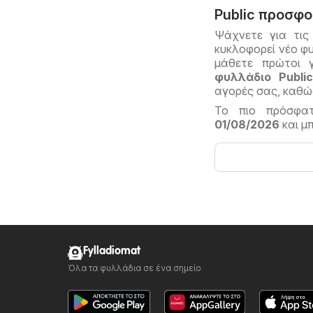
Public προσφ
Ψάχνετε για τις
κυκλοφορεί νέο φυ
μάθετε πρώτοι γ
φυλλάδιο Publi
αγορές σας, καθώς
Το πιο πρόσφα
01/08/2026
και μπ
Fylladiomat
Όλα τα φυλλάδια σε ένα σημείο