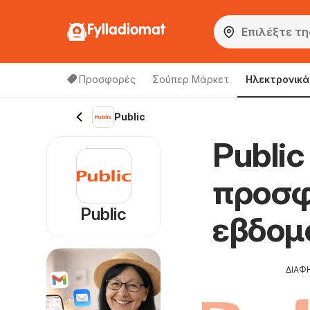
Fylladiomat
Προσφορές
Σούπερ Μάρκετ
Hλεκτρονικά
Public
Public
προσφ
Public
εβδομ
ΔΙΑΦ