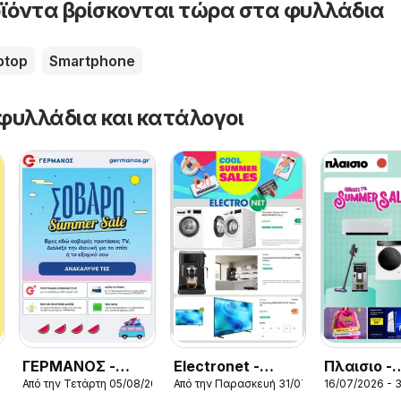
ϊόντα βρίσκονται τώρα στα φυλλάδια
ptop
Smartphone
φυλλάδια και κατάλογοι
ΓΕΡΜΑΝΟΣ -
Electronet -
Πλαισιο -
026
Από την Τετάρτη 05/08/2026
Από την Παρασκευή 31/07/2026
16/07/2026 - 
Προσφορές
Προσφορές
Προσφορέ