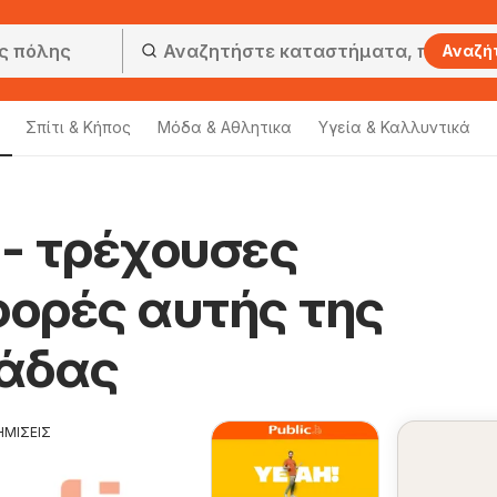
Αναζή
Σπίτι & Κήπος
Μόδα & Aθλητικα
Υγεία & Καλλυντικά
 - τρέχουσες
ορές αυτής της
άδας
ΗΜΙΣΕΙΣ