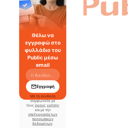
Θέλω να
εγγραφώ στο
φυλλάδιο του
Public μέσω
email
Εγγραφή
Με τη σύνδεση
συμφωνείτε με
τους
όρους χρήσης
και με την
επεξεργασία των
προσωπικών
δεδομένων
.