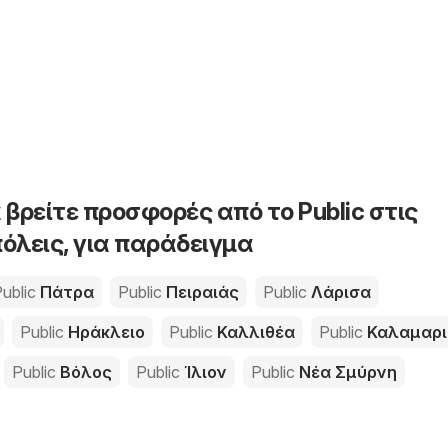
 βρείτε προσφορές από το Public στις
όλεις, για παράδειγμα
ublic
Πάτρα
Public
Πειραιάς
Public
Λάρισα
Public
Ηράκλειο
Public
Καλλιθέα
Public
Καλαμαρι
Public
Βόλος
Public
Ίλιον
Public
Νέα Σμύρνη