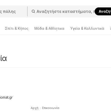
Αναζή
Σπίτι & Κήπος
Μόδα & Aθλητικα
Υγεία & Καλλυντικά
ία
diomat.gr
Αρχή
Επικοινωνία