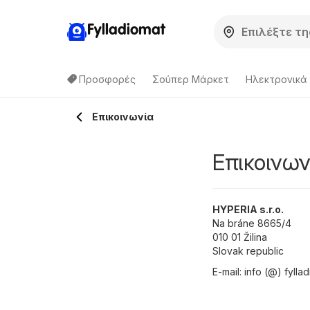
Fylladiomat
Προσφορές
Σούπερ Μάρκετ
Hλεκτρονικά
Επικοινωνία
Επικοινων
HYPERIA s.r.o.
Na bráne 8665/4
010 01 Žilina
Slovak republic
E-mail: info (@) fylla