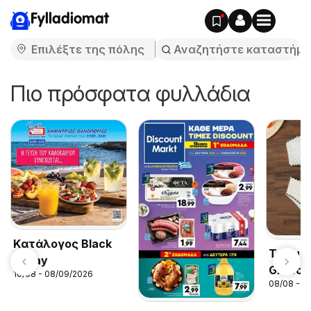
Fylladiomat
Πιο πρόσφατα φυλλάδια
Kατάλογος Black
Temu ho
Friday
Greece
10/08 - 08/09/2026
08/08 - 3