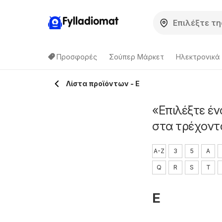
Fylladiomat
Προσφορές
Σούπερ Μάρκετ
Hλεκτρονικά
Λίστα προϊόντων - E
«Επιλέξτε έν
στα τρέχοντ
A-Z
3
5
A
Q
R
S
T
E