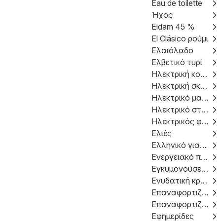
Eau de toilette
Ήχος
Eidam 45 %
El Clásico ρούμι
Ελαιόλαδο
Ελβετικό τυρί
Ηλεκτρική κουζίνα
Ηλεκτρική σκούπα χωρίς σακούλα
Ηλεκτρικό μαχαίρι
Ηλεκτρικό στεγνωτήριο ρούχων
Ηλεκτρικός φούρνος
Ελιές
Ελληνικό γιαούρτι
Ενεργειακό ποτό
Εγκυμονούσες παντελόνια
Ενυδατική κρέμα σώματος
Επαναφορτιζόμενη ηλεκτρική σκούπα
Επαναφορτιζόμενο κρουστικό δράπανο
Εφημερίδες