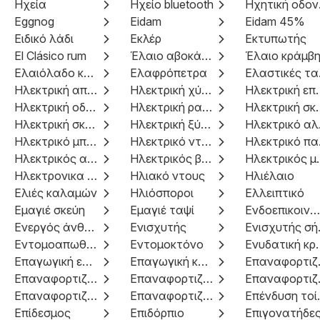
Ηχεία
Ηχείο bluetooth
Ηχη
Eggnog
Eidam
Eidam 45%
Ειδικό λάδι
Εκλέρ
Εκτυπωτής
El Clásico rum
Έλαιο αβοκάντο
Έλαιο κράμβ
Ελαιόλαδο κρήτης
Ελαφρόπετρα
Ελ
Ηλεκτρική αποτριχωτική μηχανή
Ηλεκτρική χύτρα ταχύτητας
Ηλεκτρικ
Ηλεκτρική οδοντόβουρτσα
Ηλεκτρική ρακέτα για μύγες
Ηλεκτρι
Ηλεκτρική σκούπα stick
Ηλεκτρική ξύστρα
Ηλε
Ηλεκτρικό μπρίκι
Ηλεκτρικό ντους
Ηλ
Ηλεκτρικός αναπτήρας
Ηλεκτρικός βραστήρας
Ηλεκτρικό
Ηλεκτρονικα ειδη
Ηλιακό ντους
Ηλιέλαιο
Ελιές καλαμών
Ηλιόσποροι
Ελλειπτικό
Εμαγιέ σκεύη
Εμαγιέ ταψί
Ενδοεπικοινωνία
Ενεργός άνθρακας
Ενισχυτής
Ενι
Εντομοαπωθητικά προϊόντα
Εντομοκτόνο
Ενυδατική 
Επαγωγική εστία
Επαγωγική κουζίνα
Επανα
Επαναφορτιζόμενο αλυσοπρίονο
Επαναφορτιζόμενο δράπανο
Επαναφ
Επαναφορτιζόμενο κρουστικό κλειδί
Επαναφορτιζόμενο ψαλίδι
Επέν
Επίδεσμος
Επιδόρπιο
Επιγονατήδε