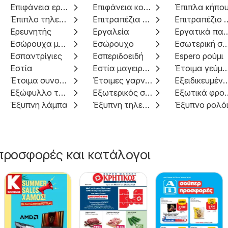
Επιφάνεια εργασίας
Επιφάνεια κοπής
Έπιπλα κήπο
Έπιπλο τηλεόρασης
Επιτραπέζια παιχνίδια
Επιτραπέζιο κυκ
Ερευνητής
Εργαλεία
Εργατικά παν
Εσώρουχα μπραζίλιαν
Εσώρουχο
Εσωτερική σόλα υποδή
Εσπαντρίγιες
Εσπεριδοειδή
Espero ρούμι
Εστία
Εστία μαγειρέματος
Έτοιμα γεύμ
Έτοιμα συνοδευτικά
Έτοιμες γαρνιτούρες
Εξειδικευμένα πρ
Εξώφυλλο τηλεόρασης
Εξωτερικός σκληρός δίσκος
Εξωτικά
Έξυπνη λάμπα
Έξυπνη τηλεόραση
Έξυπνο ρολό
προσφορές και κατάλογοι