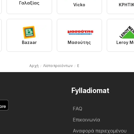
Γαλαξίας
Vicko
ΚΡΗΤΙ
Bazaar
Μασούτης
Leroy Me
Αρχή
Λίστα προϊόντων
E
Fylladiomat
FAQ
Επικοινωνία
Αναφορά περιεχομένου