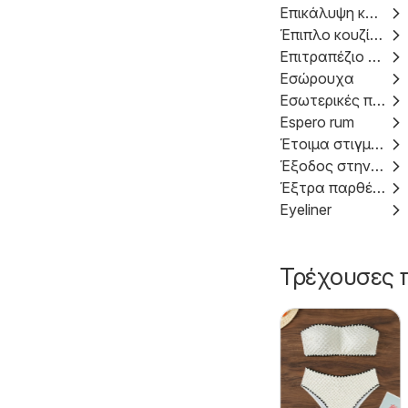
Επικάλυψη κακάο
Έπιπλο κουζίνας
Επιτραπέζιο φωτιστικό
Εσώρουχα
Εσωτερικές πόρτες
Espero rum
Έτοιμα στιγμιαία γεύματα
Έξοδος στην παραλία
Έξτρα παρθένο ελαιόλαδο
Eyeliner
Τρέχουσες 