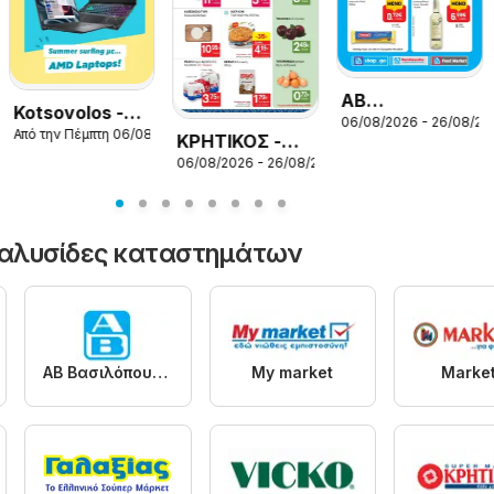
26
ΑΒ
Kotsovolos -
06/08/2026 - 26/08/20
Βασιλόπουλος
Από την Πέμπτη 06/08/2026
Προσφορές
ΚΡΗΤΙΚΟΣ -
- Προσφορές
06/08/2026 - 26/08/2026
Προσφορές
vol.1
αλυσίδες καταστημάτων
ΑΒ Βασιλόπουλος
My market
Market