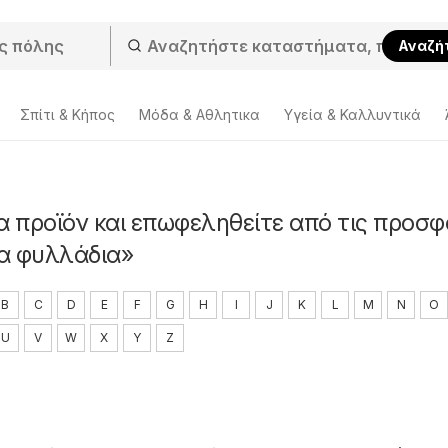
Αναζή
Σπίτι & Κήπος
Μόδα & Aθλητικα
Υγεία & Καλλυντικά
α προϊόν και επωφεληθείτε από τις προσ
α φυλλάδια»
B
C
D
E
F
G
H
I
J
K
L
M
N
O
U
V
W
X
Y
Z