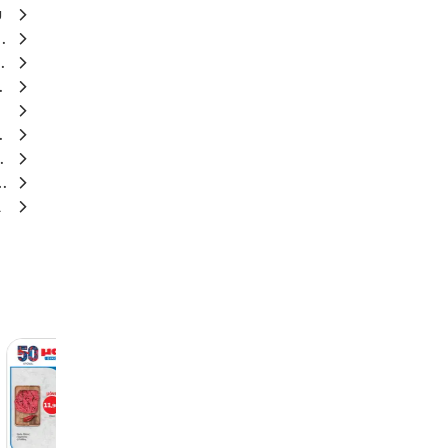
υ
λικό πριόνι
τελόνια
ματος
ατα
οϊόντα
 φρούτα
ι