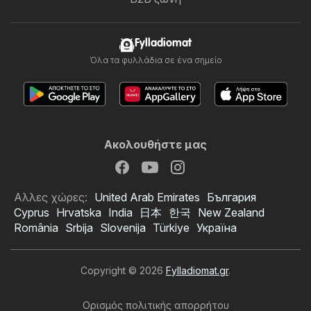
Fylladiomat
Όλα τα φυλλάδια σε ένα σημείο
Ακολουθήστε μας
Αλλες χώρες:
United Arab Emirates
България
Cyprus
Hrvatska
India
日本
한국
New Zealand
România
Srbija
Slovenija
Türkiye
Україна
Copyright © 2026
Fylladiomat.gr
.
Ορισμός πολιτικής απορρήτου