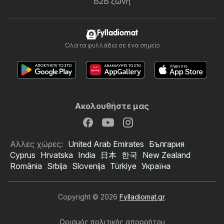
B2B ζώνη
Fylladiomat
Όλα τα φυλλάδια σε ένα σημείο
Ακολουθήστε μας
Αλλες χώρες:
United Arab Emirates
България
Cyprus
Hrvatska
India
日本
한국
New Zealand
România
Srbija
Slovenija
Türkiye
Україна
Copyright © 2026
Fylladiomat.gr
.
Ορισμός πολιτικής απορρήτου