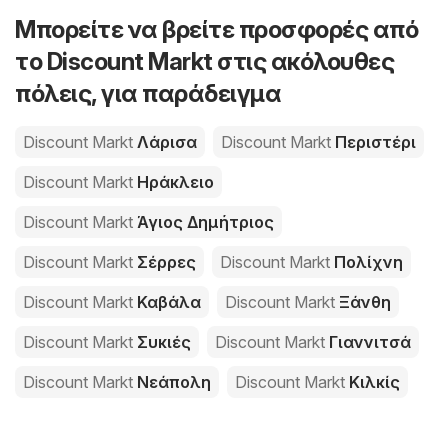
Μπορείτε να βρείτε προσφορές από
το Discount Markt στις ακόλουθες
πόλεις, για παράδειγμα
Discount Markt
Λάρισα
Discount Markt
Περιστέρι
Discount Markt
Ηράκλειο
Discount Markt
Άγιος Δημήτριος
Discount Markt
Σέρρες
Discount Markt
Πολίχνη
Discount Markt
Καβάλα
Discount Markt
Ξάνθη
Discount Markt
Συκιές
Discount Markt
Γιαννιτσά
Discount Markt
Νεάπολη
Discount Markt
Κιλκίς