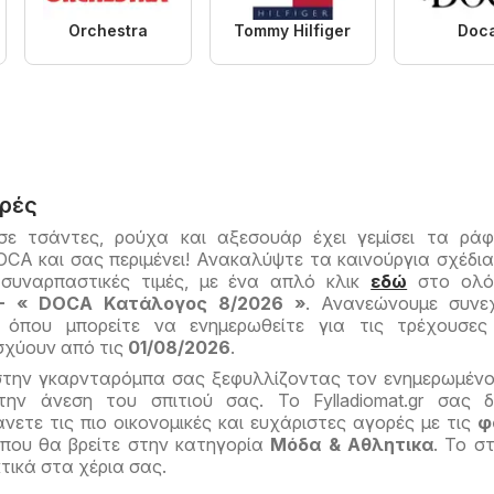
Orchestra
Tommy Hilfiger
Doc
ρές
ε τσάντες, ρούχα και αξεσουάρ έχει γεμίσει τα ρά
A και σας περιμένει! Ανακαλύψτε τα καινούργια σχέδια 
ε συναρπαστικές τιμές, με ένα απλό κλικ
εδώ
στο ολό
- « DOCA Kατάλογος 8/2026 »
. Ανανεώνουμε συνε
ς όπου μπορείτε να ενημερωθείτε για τις τρέχουσε
σχύουν από τις
01/08/2026
.
στην γκαρνταρόμπα σας ξεφυλλίζοντας τον ενημερωμέν
ν άνεση του σπιτιού σας. Το Fylladiomat.gr σας δ
νετε τις πιο οικονομικές και ευχάριστες αγορές με τις
φ
που θα βρείτε στην κατηγορία
Μόδα & Aθλητικα
. Το σ
κτικά στα χέρια σας.