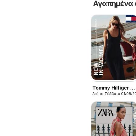
Αγαπημένα 
Tommy Hilfiger -
Από το Σάββατο 01/08/2
Kατάλογος
8/2026 New in
Women