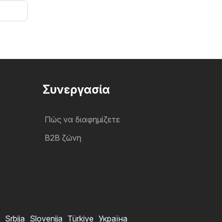
Συνεργασία
Πώς να διαφημίζετε
B2B ζώνη
Srbija
Slovenija
Türkiye
Україна