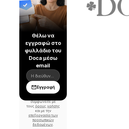
Θέλω να
εγγραφώ στο
φυλλάδιο του
Doca μέσω
email
Εγγραφή
Με τη σύνδεση
συμφωνείτε με
τους
όρους χρήσης
και με την
επεξεργασία των
προσωπικών
δεδομένων
.