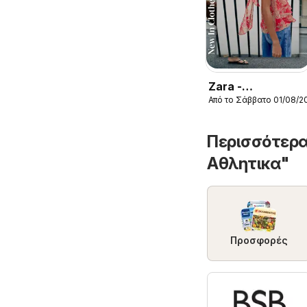
Zara -
Από το Σάββατο 01/08/2
Kατάλογος
8/2026 women
Περισσότερα
Aθλητικα"
Προσφορές