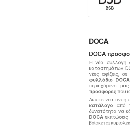
BSB
DOCA
DOCA προσφο
Η νέα συλλογή σ
καταστημάτων DOC
νέες αφίξεις, σ
φυλλάδιο DOCA
περιεχόμενο μα
προσφορές
που ι
Δώστε νέα πνοή 
κατάλογο
από τη
δυνατότητα να κά
DOCA
εκπτώσεις 
βρίσκεται κυριολε