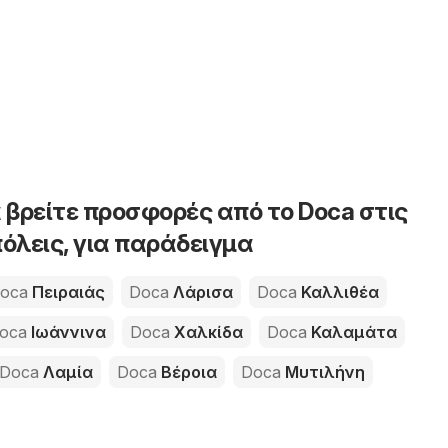
 βρείτε προσφορές από το Doca στις
όλεις, για παράδειγμα
oca
Πειραιάς
Doca
Λάρισα
Doca
Καλλιθέα
oca
Ιωάννινα
Doca
Χαλκίδα
Doca
Καλαμάτα
Doca
Λαμία
Doca
Βέροια
Doca
Μυτιλήνη