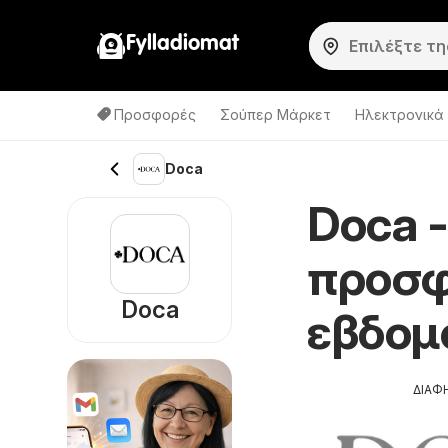
Fylladiomat
Προσφορές
Σούπερ Μάρκετ
Hλεκτρονικά
Doca
Doca 
προσφ
Doca
εβδομ
ΔΙΑΦ