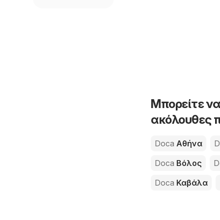
Μπορείτε να
ακόλουθες π
Doca
Αθήνα
D
Doca
Βόλος
D
Doca
Καβάλα