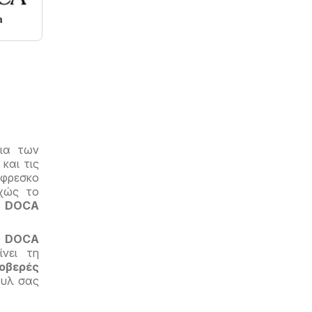
a
φια των
και τις
φρεσκο
χώς το
ς
DOCA
ο
DOCA
ίνει τη
οβερές
τυλ σας