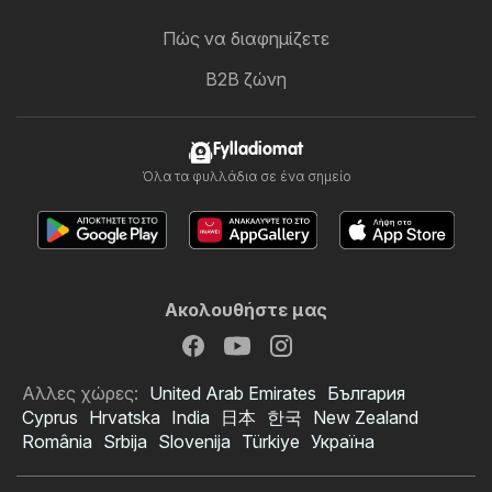
Πώς να διαφημίζετε
B2B ζώνη
Fylladiomat
Όλα τα φυλλάδια σε ένα σημείο
Ακολουθήστε μας
Αλλες χώρες:
United Arab Emirates
България
Cyprus
Hrvatska
India
日本
한국
New Zealand
România
Srbija
Slovenija
Türkiye
Україна