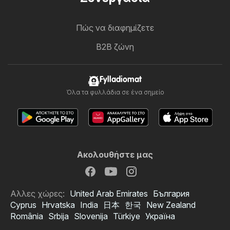
Πώς να διαφημίζετε
B2B ζώνη
Fylladiomat
Όλα τα φυλλάδια σε ένα σημείο
Ακολουθήστε μας
Αλλες χώρες:
United Arab Emirates
България
Cyprus
Hrvatska
India
日本
한국
New Zealand
România
Srbija
Slovenija
Türkiye
Україна