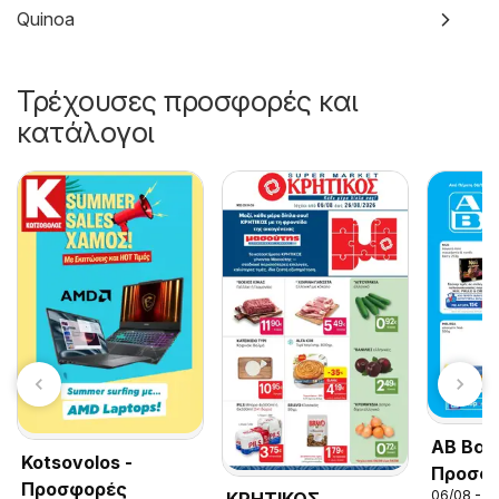
Quinoa
Τρέχουσες προσφορές και
κατάλογοι
ΑΒ Βασ
Kotsovolos -
Προσφο
Προσφορές
06/08 - 2
ΚΡΗΤΙΚΟΣ -