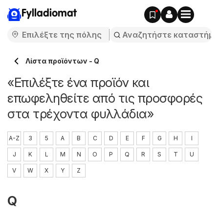
Fylladiomat
Λίστα προϊόντων - Q
«Επιλέξτε ένα προϊόν και
επωφεληθείτε από τις προσφορές
στα τρέχοντα φυλλάδια»
A-Z
3
5
A
B
C
D
E
F
G
H
I
J
K
L
M
N
O
P
Q
R
S
T
U
V
W
X
Y
Z
Q