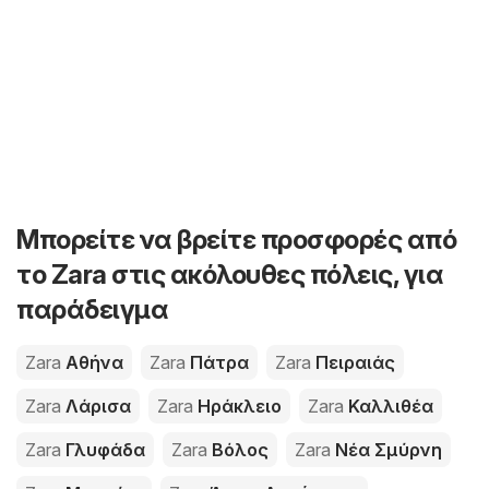
Μπορείτε να βρείτε προσφορές από
το Zara στις ακόλουθες πόλεις, για
παράδειγμα
Zara
Αθήνα
Zara
Πάτρα
Zara
Πειραιάς
Zara
Λάρισα
Zara
Ηράκλειο
Zara
Καλλιθέα
Zara
Γλυφάδα
Zara
Βόλος
Zara
Νέα Σμύρνη