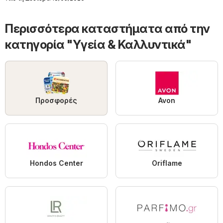
2026
Περισσότερα καταστήματα από την
κατηγορία "Υγεία & Καλλυντικά"
Προσφορές
Avon
Hondos Center
Oriflame