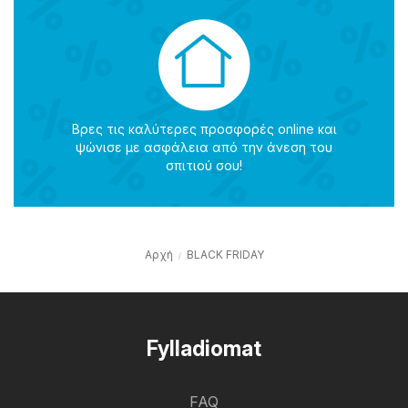
Βρες τις καλύτερες προσφορές online και
ψώνισε με ασφάλεια από την άνεση του
σπιτιού σου!
Αρχή
BLACK FRIDAY
Fylladiomat
FAQ