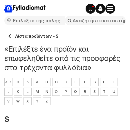
Fylladiomat
Λίστα προϊόντων - S
«Επιλέξτε ένα προϊόν και
επωφεληθείτε από τις προσφορές
στα τρέχοντα φυλλάδια»
A-Z
3
5
A
B
C
D
E
F
G
H
I
J
K
L
M
N
O
P
Q
R
S
T
U
V
W
X
Y
Z
S