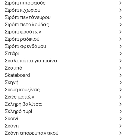
Σιρόπι ιπποφαούς
Σιρόπι κιχωρίου
Σιρόπι πεντάνευρου
Σιρόπι πεταλούδας
Σιρόπι φρούτων
Σιρόπι ραδικιού
Σιρόπι σφενδάμου
Σιτάρι
Σκαλοπάτια για πισίνα
Σκαμπό
Skateboard
Σκηνή
Σκεύη κουζίνας
Σκιές ματιών
Σκληρή βαλίτσα
Σκληρό τυρί
Σκοινί
Σκόνη
Σκόνη απορρυπαντικού