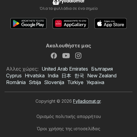
Fylladiomat
Όλα τα φυλλάδια σε ένα σημείο
Ακολουθήστε μας
Αλλες χώρες:
United Arab Emirates
България
Cyprus
Hrvatska
India
日本
한국
New Zealand
România
Srbija
Slovenija
Türkiye
Україна
Copyright © 2026
Fylladiomat.gr
.
Ορισμός πολιτικής απορρήτου
Όροι χρήσης της ιστοσελίδας