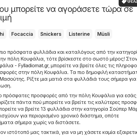
Θέλ
ου μπορείτε να αγοράσετε τώρα σε
δω
ιμή
hi
Focaccia
Snickers
Listerine
Müsli
πιο πρόσφατα φυλλάδια και καταλόγους από την κατηγορ
ην πόλη Κουφάλια, τότε βρίσκεστε στο σωστό μέρος! Στο
άλια - Fylladiomat.gr
, μπορείτε να βρείτε όλες τις πληροφο
ροσφορές στην πόλη Κουφάλια. Τα πιο δημοφιλή καταστήμα
Μασούτης
. Ρίξτε μια ματιά στα φυλλάδιά τους σήμερα για
τωση.
ιο πρόσφατες προσφορές από την πόλη Κουφάλια για εσάς
ρίζετε πάντα πού μπορείτε να βρείτε τις καλύτερες προσφ
πορείτε να βρείτε 13 φυλλάδια στην κατηγορία Σούπερ Μά
σχύουν για περιορισμένο χρονικό διάστημα, οπότε
ήματα σήμερα χωρίς να διστάσετε.
ον ιστότοπό μας τακτικά, για να μη χάσετε καμία εξαιρετι