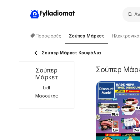
Fylladiomat
Προσφορές
Σούπερ Μάρκετ
Hλεκτρονικά
Σούπερ Μάρκετ Κουφάλια
Σούπερ Μάρκ
Σούπερ
Μάρκετ
Lidl
Μασούτης