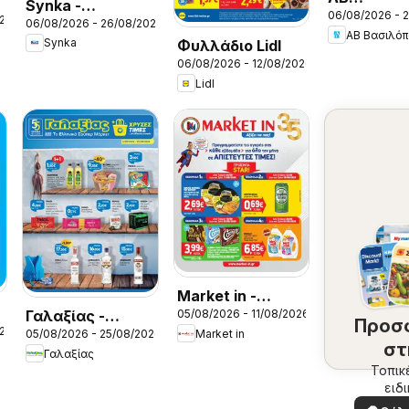
-
Synka -
06/08/2026 - 
Βασιλόπου
026
06/08/2026 - 26/08/2026
Προσφορές
ΑΒ Βασιλό
Προσφορές
Synka
Φυλλάδιο Lidl
06/08/2026 - 12/08/2026
Lidl
Market in -
05/08/2026 - 11/08/2026
Γαλαξίας -
Προσφορές
Προσ
026
Market in
05/08/2026 - 25/08/2026
Προσφορές
στ
Γαλαξίας
2
περ
Τοπικ
ειδ
σ
προσ