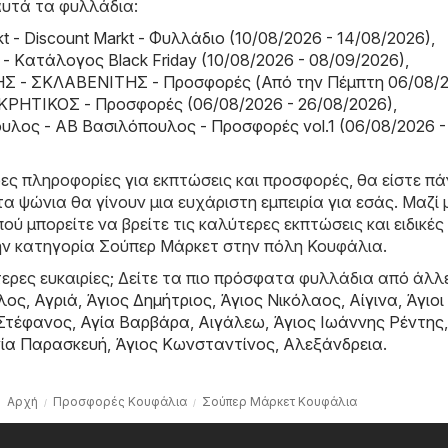
αυτά τα φυλλάδια:
kt - Discount Markt - Φυλλάδιο (10/08/2026 - 14/08/2026)
,
 Kατάλογος Black Friday (10/08/2026 - 08/09/2026)
,
 - ΣΚΛΑΒΕΝΙΤΗΣ - Προσφορές (Από την Πέμπτη 06/08/2
ΚΡΗΤΙΚΟΣ - Προσφορές (06/08/2026 - 26/08/2026)
,
λος - ΑΒ Βασιλόπουλος - Προσφορές vol.1 (06/08/2026 -
ιρες πληροφορίες για εκπτώσεις και προσφορές, θα είστε π
τα ψώνια θα γίνουν μια ευχάριστη εμπειρία για εσάς. Μαζί 
ού μπορείτε να βρείτε τις καλύτερες εκπτώσεις και ειδικές
ν κατηγορία Σούπερ Μάρκετ στην πόλη Κουφάλια.
ερες ευκαιρίες; Δείτε τα πιο πρόσφατα φυλλάδια από άλλ
λος
,
Αγριά
,
Άγιος Δημήτριος
,
Άγιος Νικόλαος
,
Αίγινα
,
Άγιοι
 Στέφανος
,
Αγία Βαρβάρα
,
Αιγάλεω
,
Άγιος Ιωάννης Ρέντης
,
ία Παρασκευή
,
Άγιος Κωνσταντίνος
,
Αλεξάνδρεια
.
Αρχή
Προσφορές Κουφάλια
Σούπερ Μάρκετ Κουφάλια