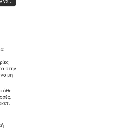
ω να
ία
ν
ρίες
τα στην
 να μη
 κάθε
ορές.
ρκετ.
κή