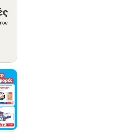
ές
α σε