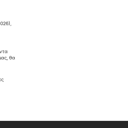
026)
,
άντα
μας, θα
ες