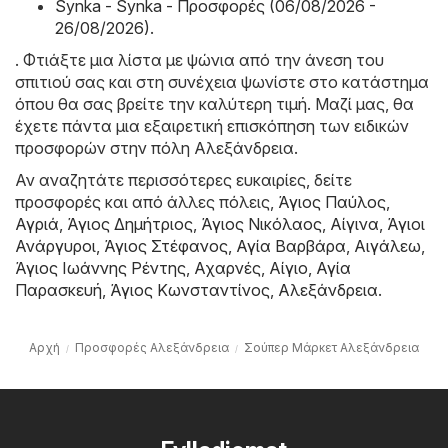
Synka - Synka - Προσφορές (06/08/2026 -
26/08/2026)
.
. Φτιάξτε μια λίστα με ψώνια από την άνεση του
σπιτιού σας και στη συνέχεια ψωνίστε στο κατάστημα
όπου θα σας βρείτε την καλύτερη τιμή. Μαζί μας, θα
έχετε πάντα μια εξαιρετική επισκόπηση των ειδικών
προσφορών στην πόλη Αλεξάνδρεια.
Αν αναζητάτε περισσότερες ευκαιρίες, δείτε
προσφορές και από άλλες πόλεις,
Άγιος Παύλος
,
Αγριά
,
Άγιος Δημήτριος
,
Άγιος Νικόλαος
,
Αίγινα
,
Άγιοι
Ανάργυροι
,
Άγιος Στέφανος
,
Αγία Βαρβάρα
,
Αιγάλεω
,
Άγιος Ιωάννης Ρέντης
,
Αχαρνές
,
Αίγιο
,
Αγία
Παρασκευή
,
Άγιος Κωνσταντίνος
,
Αλεξάνδρεια
.
Αρχή
Προσφορές Αλεξάνδρεια
Σούπερ Μάρκετ Αλεξάνδρεια