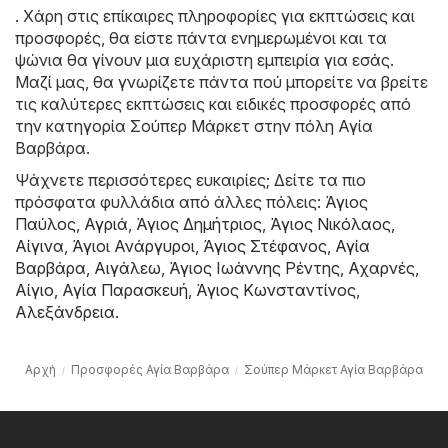
. Χάρη στις επίκαιρες πληροφορίες για εκπτώσεις και
προσφορές, θα είστε πάντα ενημερωμένοι και τα
ψώνια θα γίνουν μια ευχάριστη εμπειρία για εσάς.
Μαζί μας, θα γνωρίζετε πάντα πού μπορείτε να βρείτε
τις καλύτερες εκπτώσεις και ειδικές προσφορές από
την κατηγορία Σούπερ Μάρκετ στην πόλη Αγία
Βαρβάρα.
Ψάχνετε περισσότερες ευκαιρίες; Δείτε τα πιο
πρόσφατα φυλλάδια από άλλες πόλεις:
Άγιος
Παύλος
,
Αγριά
,
Άγιος Δημήτριος
,
Άγιος Νικόλαος
,
Αίγινα
,
Άγιοι Ανάργυροι
,
Άγιος Στέφανος
,
Αγία
Βαρβάρα
,
Αιγάλεω
,
Άγιος Ιωάννης Ρέντης
,
Αχαρνές
,
Αίγιο
,
Αγία Παρασκευή
,
Άγιος Κωνσταντίνος
,
Αλεξάνδρεια
.
Αρχή
Προσφορές Αγία Βαρβάρα
Σούπερ Μάρκετ Αγία Βαρβάρα