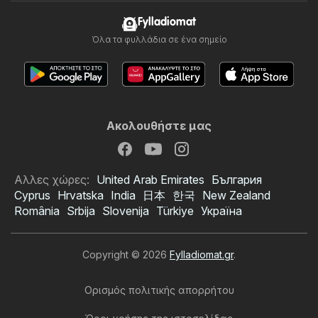
Fylladiomat
Όλα τα φυλλάδια σε ένα σημείο
Ακολουθήστε μας
Αλλες χώρες:
United Arab Emirates
България
Cyprus
Hrvatska
India
日本
한국
New Zealand
România
Srbija
Slovenija
Türkiye
Україна
Copyright © 2026
Fylladiomat.gr
.
Ορισμός πολιτικής απορρήτου