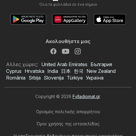
Όλα τα φυλλάδια σε ένα σημείο
Ακολουθήστε μας
Αλλες χώρες:
United Arab Emirates
България
Cyprus
Hrvatska
India
日本
한국
New Zealand
România
Srbija
Slovenija
Türkiye
Україна
Copyright © 2026
Fylladiomat.gr
.
Ορισμός πολιτικής απορρήτου
Όροι χρήσης της ιστοσελίδας
Η επεξεργασία δεδομένων προσωπικού χαρακτήρα