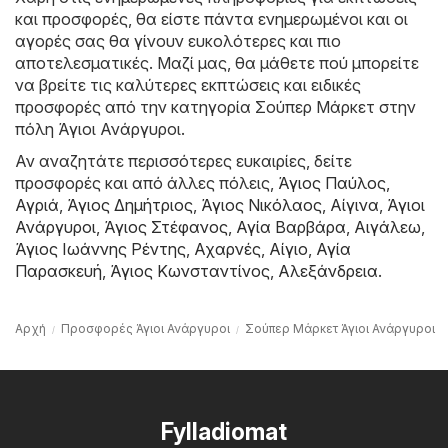
και προσφορές, θα είστε πάντα ενημερωμένοι και οι
αγορές σας θα γίνουν ευκολότερες και πιο
αποτελεσματικές. Μαζί μας, θα μάθετε πού μπορείτε
να βρείτε τις καλύτερες εκπτώσεις και ειδικές
προσφορές από την κατηγορία Σούπερ Μάρκετ στην
πόλη Άγιοι Ανάργυροι.
Αν αναζητάτε περισσότερες ευκαιρίες, δείτε
προσφορές και από άλλες πόλεις,
Άγιος Παύλος
,
Αγριά
,
Άγιος Δημήτριος
,
Άγιος Νικόλαος
,
Αίγινα
,
Άγιοι
Ανάργυροι
,
Άγιος Στέφανος
,
Αγία Βαρβάρα
,
Αιγάλεω
,
Άγιος Ιωάννης Ρέντης
,
Αχαρνές
,
Αίγιο
,
Αγία
Παρασκευή
,
Άγιος Κωνσταντίνος
,
Αλεξάνδρεια
.
Αρχή
Προσφορές Άγιοι Ανάργυροι
Σούπερ Μάρκετ Άγιοι Ανάργυροι
Fylladiomat