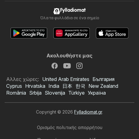
Fylladiomat
Όλα τα φυλλάδια σε ένα σημείο
Ακολουθήστε μας
Αλλες χώρες:
United Arab Emirates
България
Cyprus
Hrvatska
India
日本
한국
New Zealand
România
Srbija
Slovenija
Türkiye
Україна
Copyright © 2026
Fylladiomat.gr
.
Ορισμός πολιτικής απορρήτου