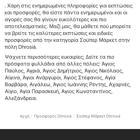
. Χάρη στις ενημερωμένες πληροφορίες για εκπτώσεις
και προσφορές, θα είστε πάντα ενημερωμένοι και οι
αγορές σας θα γίνουν ευκολότερες και πιο
αποτελεσματικές. Μαζί μας, θα μάθετε πού μπορείτε
να βρείτε τις καλύτερες εκπτώσεις και ειδικές
προσφορές από την κατηγορία Σούπερ Μάρκετ στην
πόλη Dhrosiá.
Ψάχνετε περισσότερες ευκαιρίες; Δείτε τα πιο
πρόσφατα φυλλάδια από άλλες πόλεις:
Άγιος
Παύλος
,
Αγριά
,
Άγιος Δημήτριος
,
Άγιος Νικόλαος
,
Αίγινα
,
Άγιοι Ανάργυροι
,
Άγιος Στέφανος
,
Αγία
Βαρβάρα
,
Αιγάλεω
,
Άγιος Ιωάννης Ρέντης
,
Αχαρνές
,
Αίγιο
,
Αγία Παρασκευή
,
Άγιος Κωνσταντίνος
,
Αλεξάνδρεια
.
Αρχή
Προσφορές Dhrosiá
Σούπερ Μάρκετ Dhrosiá