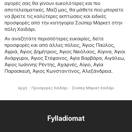
αγορές σας θα γίνουν ευκολότερες και πιο
αποτελεσματικές. Μαζί μας, θα μάθετε πού μπορείτε
να βρείτε τις καλύτερες εκπτώσεις και ειδικές
προσφορές από την κατηγορία Σούπερ Μάρκετ στην
πόλη Χαϊδάρι.
Αν αναζητάτε περισσότερες ευκαιρίες, δείτε
προσφορές και από άλλες πόλεις,
Άγιος Παύλος
,
Αγριά
,
Άγιος Δημήτριος
,
Άγιος Νικόλαος
,
Αίγινα
,
Άγιοι
Ανάργυροι
,
Άγιος Στέφανος
,
Αγία Βαρβάρα
,
Αιγάλεω
,
Άγιος Ιωάννης Ρέντης
,
Αχαρνές
,
Αίγιο
,
Αγία
Παρασκευή
,
Άγιος Κωνσταντίνος
,
Αλεξάνδρεια
.
Αρχή
Προσφορές Χαϊδάρι
Σούπερ Μάρκετ Χαϊδάρι
Fylladiomat