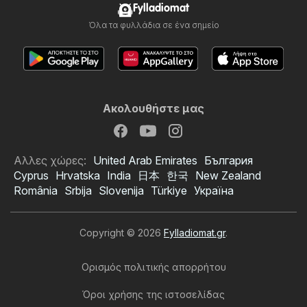
Fylladiomat
Όλα τα φυλλάδια σε ένα σημείο
Ακολουθήστε μας
Αλλες χώρες:
United Arab Emirates
България
Cyprus
Hrvatska
India
日本
한국
New Zealand
România
Srbija
Slovenija
Türkiye
Україна
Copyright © 2026
Fylladiomat.gr
.
Ορισμός πολιτικής απορρήτου
Όροι χρήσης της ιστοσελίδας