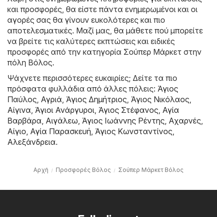
και προσφορές, θα είστε πάντα ενημερωμένοι και οι
αγορές σας θα γίνουν ευκολότερες και πιο
αποτελεσματικές. Μαζί μας, θα μάθετε πού μπορείτε
να βρείτε τις καλύτερες εκπτώσεις και ειδικές
προσφορές από την κατηγορία Σούπερ Μάρκετ στην
πόλη Βόλος.
Ψάχνετε περισσότερες ευκαιρίες; Δείτε τα πιο
πρόσφατα φυλλάδια από άλλες πόλεις:
Άγιος
Παύλος
,
Αγριά
,
Άγιος Δημήτριος
,
Άγιος Νικόλαος
,
Αίγινα
,
Άγιοι Ανάργυροι
,
Άγιος Στέφανος
,
Αγία
Βαρβάρα
,
Αιγάλεω
,
Άγιος Ιωάννης Ρέντης
,
Αχαρνές
,
Αίγιο
,
Αγία Παρασκευή
,
Άγιος Κωνσταντίνος
,
Αλεξάνδρεια
.
Αρχή
Προσφορές Βόλος
Σούπερ Μάρκετ Βόλος