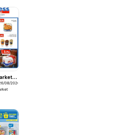
arket -
26/08/2026
ς
rket