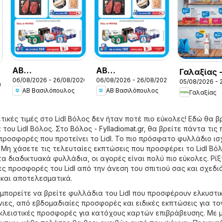
ΑΒ
ΑΒ
Γαλαξίας 
06/08/2026 - 26/08/2026
06/08/2026 - 26/08/2026
Βασιλόπουλος -
Βασιλόπουλος -
05/08/2026 - 
Προσφορέ
26
ΑΒ Βασιλόπουλος
ΑΒ Βασιλόπουλος
Γαλαξίας
Προσφορές vol.3
Προσφορές vol.2
τικές τιμές στο Lidl Βόλος δεν ήταν ποτέ πιο εύκολες! Εδώ θα β
του Lidl Βόλος. Στο
Βόλος - Fylladiomat.gr
, θα βρείτε πάντα τις 
προσφορές που προτείνει το Lidl. Το πιο πρόσφατο φυλλάδιο ισ
 Μη χάσετε τις τελευταίες εκπτώσεις που προσφέρει το Lidl Βόλ
τα διαδικτυακά φυλλάδια, οι αγορές είναι πολύ πιο εύκολες. Ρίξ
ς προσφορές του Lidl από την άνεση του σπιτιού σας και σχεδι
και αποτελεσματικά.
 μπορείτε να βρείτε φυλλάδια του Lidl που προσφέρουν ελκυστι
ιες, από εβδομαδιαίες προσφορές και ειδικές εκπτώσεις για το
λειστικές προσφορές για κατόχους καρτών επιβράβευσης. Με 