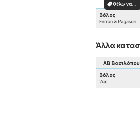
προσφορές
Θέλω να
δω
Βόλος
Ferron & Pagason
Άλλα κατασ
ΑΒ Βασιλόπο
Βόλος
2ας