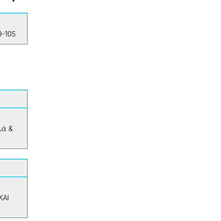
9-105
λά &
ΚΑΙ