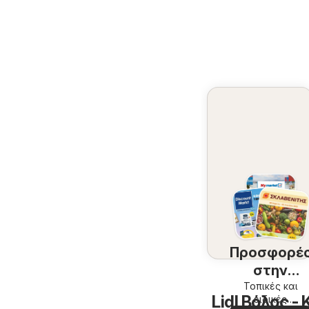
Προσφορέ
στην
περιοχή
Τοπικές και
Lidl Βόλος 
ειδικές
σας