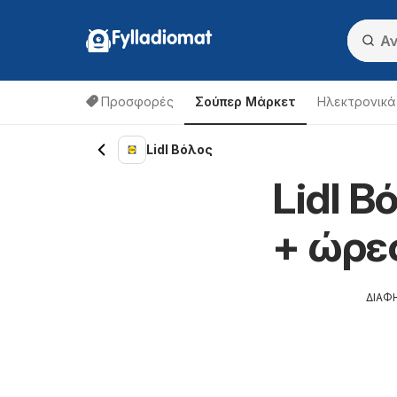
Fylladiomat
Προσφορές
Σούπερ Μάρκετ
Hλεκτρονικά
Lidl Βόλος
Lidl Β
+ ώρε
ΔΙΑΦ