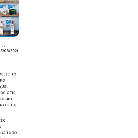
-
25/08/2026
ς
ρείτε τα
πιο
χύει
ος στις
τε μια
άστε τις
κές
ν
μια τόσο