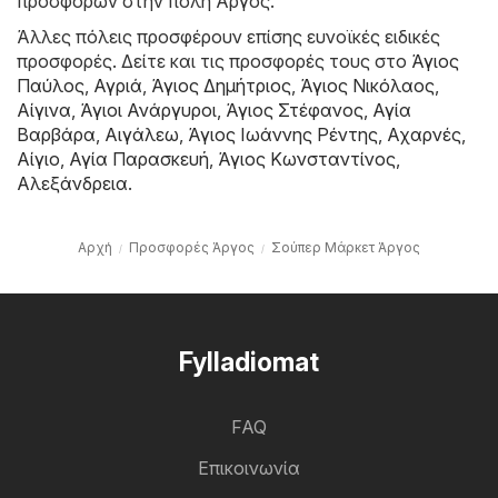
προσφορών στην πόλη Άργος.
Άλλες πόλεις προσφέρουν επίσης ευνοϊκές ειδικές
προσφορές. Δείτε και τις προσφορές τους στο
Άγιος
Παύλος
,
Αγριά
,
Άγιος Δημήτριος
,
Άγιος Νικόλαος
,
Αίγινα
,
Άγιοι Ανάργυροι
,
Άγιος Στέφανος
,
Αγία
Βαρβάρα
,
Αιγάλεω
,
Άγιος Ιωάννης Ρέντης
,
Αχαρνές
,
Αίγιο
,
Αγία Παρασκευή
,
Άγιος Κωνσταντίνος
,
Αλεξάνδρεια
.
Αρχή
Προσφορές Άργος
Σούπερ Μάρκετ Άργος
Fylladiomat
FAQ
Επικοινωνία