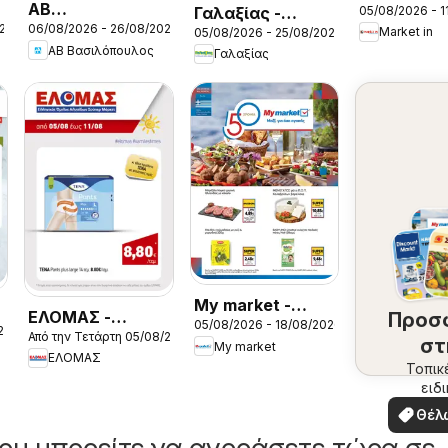
ΑΒ
05/08/2026 - 1
Γαλαξίας -
Προσφορέ
026
06/08/2026 - 26/08/2026
Βασιλόπουλος -
Market in
05/08/2026 - 25/08/2026
Προσφορές
ΑΒ Βασιλόπουλος
Γαλαξίας
3
Προσφορές vol.2
My market -
ΕΛΟΜΑΣ -
Προσ
05/08/2026 - 18/08/2026
Προσφορές
26
Από την Τετάρτη 05/08/2026
Προσφορές
στ
My market
ΕΛΟΜΑΣ
περ
Τοπικ
ειδ
σ
προσ
Θέλ
δω
ου μπορείτε να αγοράσετε τώρα σε