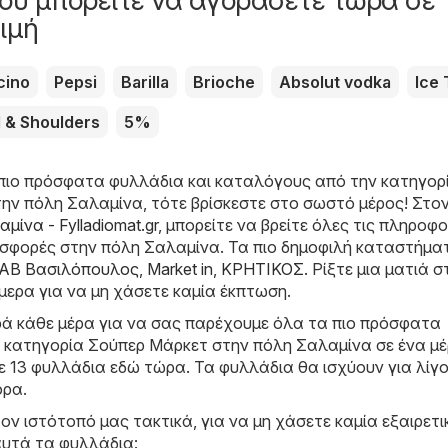
ιμή
cino
Pepsi
Barilla
Brioche
Absolut vodka
Ice 
 & Shoulders
5%
πιο πρόσφατα φυλλάδια και καταλόγους από την κατηγορ
ην πόλη Σαλαμίνα, τότε βρίσκεστε στο σωστό μέρος! Στο
μίνα - Fylladiomat.gr
, μπορείτε να βρείτε όλες τις πληροφο
ροσφορές στην πόλη Σαλαμίνα. Τα πιο δημοφιλή καταστήμα
ΑΒ Βασιλόπουλος
,
Market in
,
ΚΡΗΤΙΚΟΣ
. Ρίξτε μια ματιά σ
μερα για να μη χάσετε καμία έκπτωση.
ά κάθε μέρα για να σας παρέχουμε όλα τα πιο πρόσφατα
 κατηγορία Σούπερ Μάρκετ στην πόλη Σαλαμίνα σε ένα μέ
ε 13 φυλλάδια εδώ τώρα. Τα φυλλάδια θα ισχύουν για λίγο
ορα.
ον ιστότοπό μας τακτικά, για να μη χάσετε καμία εξαιρετι
αυτά τα φυλλάδια: