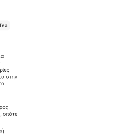
Tea
ία
ν
ρίες
τα στην
τα
ρος.
, οπότε
κή