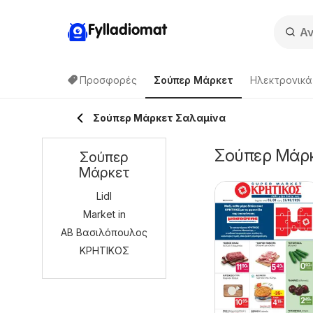
Fylladiomat
Προσφορές
Σούπερ Μάρκετ
Hλεκτρονικά
Σούπερ Μάρκετ Σαλαμίνα
Σούπερ Μάρκ
Σούπερ
Μάρκετ
Lidl
Market in
ΑΒ Βασιλόπουλος
ΚΡΗΤΙΚΟΣ