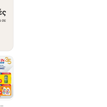
ές
α σε