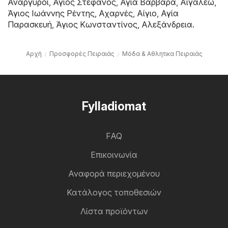
Ανάργυροι
,
Άγιος Στέφανος
,
Αγία Βαρβάρα
,
Αιγάλεω
,
Άγιος Ιωάννης Ρέντης
,
Αχαρνές
,
Αίγιο
,
Αγία
Παρασκευή
,
Άγιος Κωνσταντίνος
,
Αλεξάνδρεια
.
Αρχή
Προσφορές Πειραιάς
Μόδα & Aθλητικα Πειραιάς
Fylladiomat
FAQ
Επικοινωνία
Αναφορά περιεχομένου
Κατάλογος τοποθεσιών
Λίστα προϊόντων