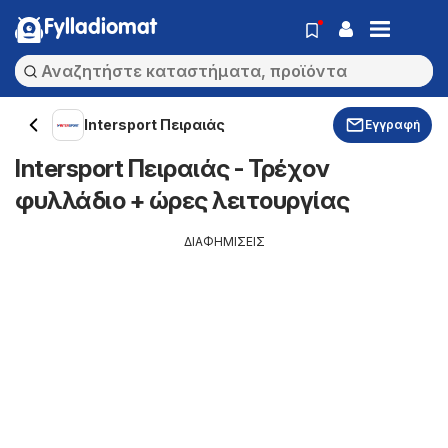
Fylladiomat
Intersport Πειραιάς
Εγγραφή
Intersport Πειραιάς - Τρέχον
φυλλάδιο + ώρες λειτουργίας
ΔΙΑΦΗΜΙΣΕΙΣ