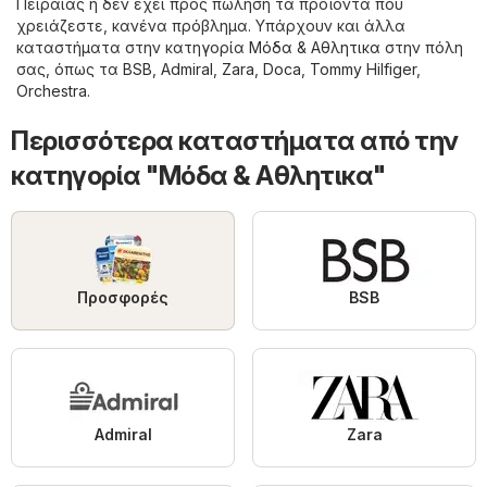
Πειραιάς ή δεν έχει προς πώληση τα προϊόντα που
χρειάζεστε, κανένα πρόβλημα. Υπάρχουν και άλλα
καταστήματα στην κατηγορία
Μόδα & Aθλητικα
στην πόλη
σας, όπως τα
BSB
,
Admiral
,
Zara
,
Doca
,
Tommy Hilfiger
,
Orchestra
.
Περισσότερα καταστήματα από την
κατηγορία "Μόδα & Aθλητικα"
Προσφορές
BSB
Admiral
Zara