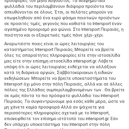
προσφορές τον μήνα Αύγουστος. Τα διαφημιστικά
φυλλάδιά του περιλαμβάνουν διάφορα προϊόντα που
απευθύνονται σε όλους. Έτσι, οι πελάτες μπορούν να
επωφεληθούν από ένα ευρύ φάσμα ποιοτικών προϊόντων
σε προσιτές τιμές, γεγονός που καθιστά το Intersport έναν
αγαπημένο προορισμό για ψώνια. Στο Intersport Πειραιάς, η
ποιότητα και οι εξαιρετικές τιμές πάνε χέρι-χέρι.
Αναρωτιέστε ποιες είναι οι ώρες λειτουργίας του
καταστήματος Intersport Πειραιάς; Μπορείτε να βρείτε
όλες τις απαραίτητες πληροφορίες είτε στην ιστοσελίδα
μας είτε στην επίσημη ιστοσελίδα
intersport.gr
. Λάβετε
υπόψη ότι οι ώρες λειτουργίας ενδέχεται να αλλάξουν
κατά τη διάρκεια αργιών, Σαββατοκύριακων ή ειδικών
εκδηλώσεων. Μπορείτε να βρείτε υποκαταστήματα του
Intersport όχι μόνο στην πόλη Πειραιάς, αλλά και σε άλλες
πόλεις της Ελλάδας συμπεριλαμβανομένων των . Θα βρείτε
σε εμάς πάντα το πιο πρόσφατο φυλλάδιο του Intersport
Πειραιάς. Τα συγκεντρώνουμε για εσάς κάθε μέρα, ώστε να
μη χάνετε καμία προσφορά Αλλά αν ψάχνετε για
περισσότερες πληροφορίες σχετικά με το Intersport,
επισκεφθείτε τον επίσημο ιστότοπό του
intersport.gr
. Εάν
δεν υπάρχει υποκατάστημα του Intersport στην πόλη