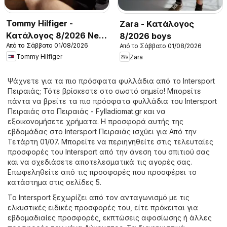
Tommy Hilfiger -
Zara - Kατάλογος
Kατάλογος 8/2026 New
8/2026 boys
Από το Σάββατο 01/08/2026
Από το Σάββατο 01/08/2026
in Men
Tommy Hilfiger
Zara
Ψάχνετε για τα πιο πρόσφατα φυλλάδια από το Intersport
Πειραιάς; Τότε βρίσκεστε στο σωστό σημείο! Μπορείτε
πάντα να βρείτε τα πιο πρόσφατα φυλλάδια του Intersport
Πειραιάς στο
Πειραιάς - Fylladiomat.gr
και να
εξοικονομήσετε χρήματα. Η προσφορά αυτής της
εβδομάδας στο Intersport Πειραιάς ισχύει για Από την
Τετάρτη 01/07. Μπορείτε να περιηγηθείτε στις τελευταίες
προσφορές του Intersport από την άνεση του σπιτιού σας
και να σχεδιάσετε αποτελεσματικά τις αγορές σας.
Επωφεληθείτε από τις προσφορές που προσφέρει το
κατάστημα στις σελίδες 5.
Το Intersport ξεχωρίζει από τον ανταγωνισμό με τις
ελκυστικές ειδικές προσφορές του, είτε πρόκειται για
εβδομαδιαίες προσφορές, εκπτώσεις αφοσίωσης ή άλλες