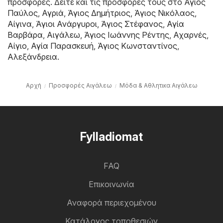
προσφορές. Δείτε και τις προσφορές τους στο
Άγιος
Παύλος
,
Αγριά
,
Άγιος Δημήτριος
,
Άγιος Νικόλαος
,
Αίγινα
,
Άγιοι Ανάργυροι
,
Άγιος Στέφανος
,
Αγία
Βαρβάρα
,
Αιγάλεω
,
Άγιος Ιωάννης Ρέντης
,
Αχαρνές
,
Αίγιο
,
Αγία Παρασκευή
,
Άγιος Κωνσταντίνος
,
Αλεξάνδρεια
.
Αρχή
Προσφορές Αιγάλεω
Μόδα & Aθλητικα Αιγάλεω
Fylladiomat
FAQ
Επικοινωνία
Αναφορά περιεχομένου
Κατάλογος τοποθεσιών