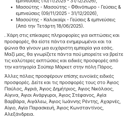
εμπνεύσεις (10/11/2025 - 31/12/2026)
,
Μασούτης - Μασούτης - Φθινόπωρο - Γεύσεις &
εμπνεύσεις (09/11/2025 - 31/12/2026)
,
Μασούτης - Καλοκαίρι - Γεύσεις & εμπνεύσεις
(Από την Τετάρτη 18/06/2025)
.
. Χάρη στις επίκαιρες πληροφορίες για εκπτώσεις και
προσφορές, θα είστε πάντα ενημερωμένοι και τα
ψώνια θα γίνουν μια ευχάριστη εμπειρία για εσάς.
Μαζί μας, θα γνωρίζετε πάντα πού μπορείτε να βρείτε
τις καλύτερες εκπτώσεις και ειδικές προσφορές από
την κατηγορία Σούπερ Μάρκετ στην πόλη Πάρος.
Άλλες πόλεις προσφέρουν επίσης ευνοϊκές ειδικές
προσφορές. Δείτε και τις προσφορές τους στο
Άγιος
Παύλος
,
Αγριά
,
Άγιος Δημήτριος
,
Άγιος Νικόλαος
,
Αίγινα
,
Άγιοι Ανάργυροι
,
Άγιος Στέφανος
,
Αγία
Βαρβάρα
,
Αιγάλεω
,
Άγιος Ιωάννης Ρέντης
,
Αχαρνές
,
Αίγιο
,
Αγία Παρασκευή
,
Άγιος Κωνσταντίνος
,
Αλεξάνδρεια
.