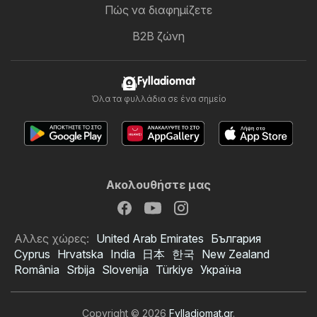
Πώς να διαφημίζετε
B2B ζώνη
Fylladiomat
Όλα τα φυλλάδια σε ένα σημείο
Ακολουθήστε μας
Αλλες χώρες:
United Arab Emirates
България
Cyprus
Hrvatska
India
日本
한국
New Zealand
România
Srbija
Slovenija
Türkiye
Україна
Copyright © 2026
Fylladiomat.gr
.