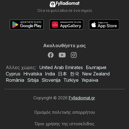
Fylladiomat
Όλα τα φυλλάδια σε ένα σημείο
Ακολουθήστε μας
Αλλες χώρες:
United Arab Emirates
България
Cyprus
Hrvatska
India
日本
한국
New Zealand
România
Srbija
Slovenija
Türkiye
Україна
Copyright © 2026
Fylladiomat.gr
.
Ορισμός πολιτικής απορρήτου
Όροι χρήσης της ιστοσελίδας