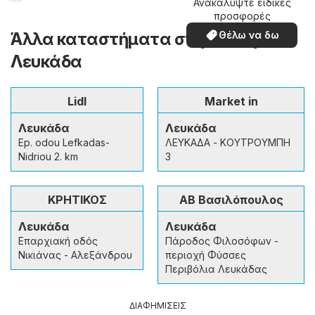
Ανακαλύψτε ειδικές
προσφορές
Άλλα καταστήματα στην πόλη
Θέλω να δω
Λευκάδα
Lidl
Market in
Λευκάδα
Λευκάδα
Ep. odou Lefkadas-
ΛΕΥΚΑΔΑ - ΚΟΥΤΡΟΥΜΠΗ
Nidriou 2. km
3
ΚΡΗΤΙΚΟΣ
ΑΒ Βασιλόπουλος
Λευκάδα
Λευκάδα
Επαρχιακή οδός
Πάροδος Φιλοσόφων -
Νικιάνας - Αλεξάνδρου
περιοχή Φύσσες
Περιβόλια Λευκάδας
ΔΙΑΦΗΜΙΣΕΙΣ