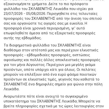
εξοικονομήσετε χρήματα. Δείτε το πιο πρόσφατο
φυλλάδιο του ΣΚΛΑΒΕΝΙΤΗΣ Λευκάδα που ισχύει για
23/07/2026 - 05/08/2026. Περιηγηθείτε στις τελευταίες
προσφορές του ΣΚΛΑΒΕΝΙΤΗΣ από την άνεση του σπιτιού
σας και οργανώστε τις αγορές σας με ευκολία. Η
προσφορά είναι χρονικά περιορισμένη, γι' αυτό
επωφεληθείτε άμεσα από τις εξαιρετικές προσφορές
αυτής της εβδομάδας.
Τα διαφημιστικά φυλλάδια του ΣΚΛΑΒΕΝΙΤΗΣ είναι
διαθέσιμα στον ιστότοπό μας και περιέχουν ελκυστικές
προσφορές - εβδομαδιαίες προσφορές, εκπτώσεις
αφοσίωσης και πολλές άλλες αποκλειστικές προσφορές
για τον μήνα Αύγουστος. Περιέχουν μια μεγάλη γκάμα
προϊόντων, οπότε υπάρχει κάτι για όλους. Οι πελάτες
μπορούν να επιλέξουν από ένα ευρύ φάσμα ποιοτικών
προϊόντων σε ελκυστικές τιμές, γεγονός που καθιστά το
ΣΚΛΑΒΕΝΙΤΗΣ ένα δημοφιλές σημείο για ψώνια στην πόλη
Λευκάδα.
Αναρωτιέστε πότε είναι ανοιχτό το συγκεκριμένο
υποκατάστημα του ΣΚΛΑΒΕΝΙΤΗΣ Λευκάδα; Μπορείτε να
βρείτε πληροφορίες σχετικά με τις ώρες λειτουργίας στον