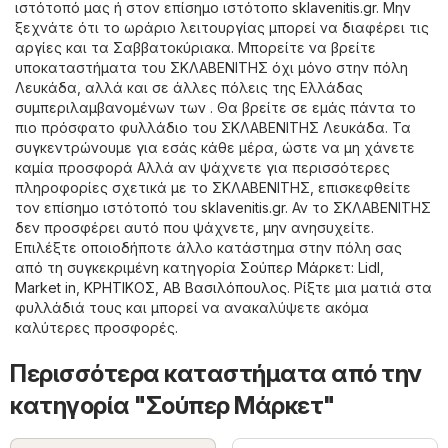
ιστότοπό μας ή στον επίσημο ιστότοπο
sklavenitis.gr
. Μην
ξεχνάτε ότι το ωράριο λειτουργίας μπορεί να διαφέρει τις
αργίες και τα Σαββατοκύριακα. Μπορείτε να βρείτε
υποκαταστήματα του ΣΚΛΑΒΕΝΙΤΗΣ όχι μόνο στην πόλη
Λευκάδα, αλλά και σε άλλες πόλεις της Ελλάδας
συμπεριλαμβανομένων των . Θα βρείτε σε εμάς πάντα το
πιο πρόσφατο φυλλάδιο του ΣΚΛΑΒΕΝΙΤΗΣ Λευκάδα. Τα
συγκεντρώνουμε για εσάς κάθε μέρα, ώστε να μη χάνετε
καμία προσφορά Αλλά αν ψάχνετε για περισσότερες
πληροφορίες σχετικά με το ΣΚΛΑΒΕΝΙΤΗΣ, επισκεφθείτε
τον επίσημο ιστότοπό του
sklavenitis.gr
. Αν το ΣΚΛΑΒΕΝΙΤΗΣ
δεν προσφέρει αυτό που ψάχνετε, μην ανησυχείτε.
Επιλέξτε οποιοδήποτε άλλο κατάστημα στην πόλη σας
από τη συγκεκριμένη κατηγορία
Σούπερ Μάρκετ
:
Lidl
,
Market in
,
ΚΡΗΤΙΚΟΣ
,
ΑΒ Βασιλόπουλος
. Ρίξτε μια ματιά στα
φυλλάδιά τους και μπορεί να ανακαλύψετε ακόμα
καλύτερες προσφορές.
Περισσότερα καταστήματα από την
κατηγορία "Σούπερ Μάρκετ"