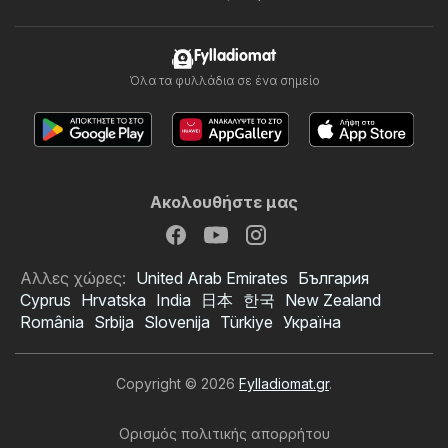
Fylladiomat
Όλα τα φυλλάδια σε ένα σημείο
Ακολουθήστε μας
Αλλες χώρες:
United Arab Emirates
България
Cyprus
Hrvatska
India
日本
한국
New Zealand
România
Srbija
Slovenija
Türkiye
Україна
Copyright © 2026
Fylladiomat.gr
.
Ορισμός πολιτικής απορρήτου