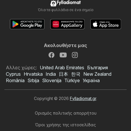
Fylladiomat
Όλα τα φυλλάδια σε ένα σημείο
Ακολουθήστε μας
Αλλες χώρες:
United Arab Emirates
България
Cyprus
Hrvatska
India
日本
한국
New Zealand
România
Srbija
Slovenija
Türkiye
Україна
Copyright © 2026
Fylladiomat.gr
.
Ορισμός πολιτικής απορρήτου
Όροι χρήσης της ιστοσελίδας