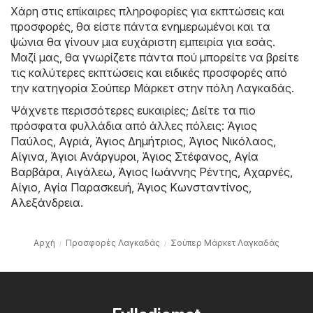
Χάρη στις επίκαιρες πληροφορίες για εκπτώσεις και
προσφορές, θα είστε πάντα ενημερωμένοι και τα
ψώνια θα γίνουν μια ευχάριστη εμπειρία για εσάς.
Μαζί μας, θα γνωρίζετε πάντα πού μπορείτε να βρείτε
τις καλύτερες εκπτώσεις και ειδικές προσφορές από
την κατηγορία Σούπερ Μάρκετ στην πόλη Λαγκαδάς.
Ψάχνετε περισσότερες ευκαιρίες; Δείτε τα πιο
πρόσφατα φυλλάδια από άλλες πόλεις:
Άγιος
Παύλος
,
Αγριά
,
Άγιος Δημήτριος
,
Άγιος Νικόλαος
,
Αίγινα
,
Άγιοι Ανάργυροι
,
Άγιος Στέφανος
,
Αγία
Βαρβάρα
,
Αιγάλεω
,
Άγιος Ιωάννης Ρέντης
,
Αχαρνές
,
Αίγιο
,
Αγία Παρασκευή
,
Άγιος Κωνσταντίνος
,
Αλεξάνδρεια
.
Αρχή
Προσφορές Λαγκαδάς
Σούπερ Μάρκετ Λαγκαδάς