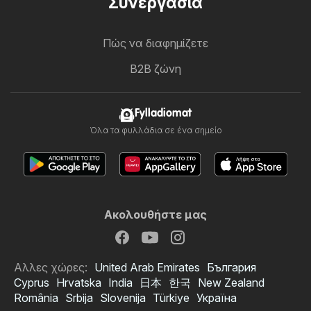
Συνεργασία
Πώς να διαφημίζετε
B2B ζώνη
Fylladiomat
Όλα τα φυλλάδια σε ένα σημείο
Ακολουθήστε μας
Αλλες χώρες:
United Arab Emirates
България
Cyprus
Hrvatska
India
日本
한국
New Zealand
România
Srbija
Slovenija
Türkiye
Україна