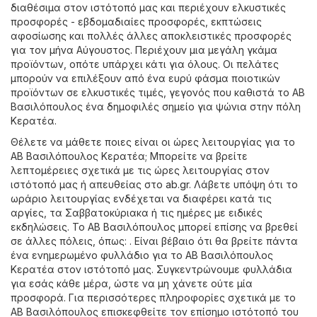
διαθέσιμα στον ιστότοπό μας και περιέχουν ελκυστικές
προσφορές - εβδομαδιαίες προσφορές, εκπτώσεις
αφοσίωσης και πολλές άλλες αποκλειστικές προσφορές
για τον μήνα Αύγουστος. Περιέχουν μια μεγάλη γκάμα
προϊόντων, οπότε υπάρχει κάτι για όλους. Οι πελάτες
μπορούν να επιλέξουν από ένα ευρύ φάσμα ποιοτικών
προϊόντων σε ελκυστικές τιμές, γεγονός που καθιστά το ΑΒ
Βασιλόπουλος ένα δημοφιλές σημείο για ψώνια στην πόλη
Κερατέα.
Θέλετε να μάθετε ποιες είναι οι ώρες λειτουργίας για το
ΑΒ Βασιλόπουλος Κερατέα; Μπορείτε να βρείτε
λεπτομέρειες σχετικά με τις ώρες λειτουργίας στον
ιστότοπό μας ή απευθείας στο
ab.gr
. Λάβετε υπόψη ότι το
ωράριο λειτουργίας ενδέχεται να διαφέρει κατά τις
αργίες, τα Σαββατοκύριακα ή τις ημέρες με ειδικές
εκδηλώσεις. Το ΑΒ Βασιλόπουλος μπορεί επίσης να βρεθεί
σε άλλες πόλεις, όπως: . Είναι βέβαιο ότι θα βρείτε πάντα
ένα ενημερωμένο φυλλάδιο για το ΑΒ Βασιλόπουλος
Κερατέα στον ιστότοπό μας. Συγκεντρώνουμε φυλλάδια
για εσάς κάθε μέρα, ώστε να μη χάνετε ούτε μία
προσφορά. Για περισσότερες πληροφορίες σχετικά με το
ΑΒ Βασιλόπουλος επισκεφθείτε τον επίσημο ιστότοπό του