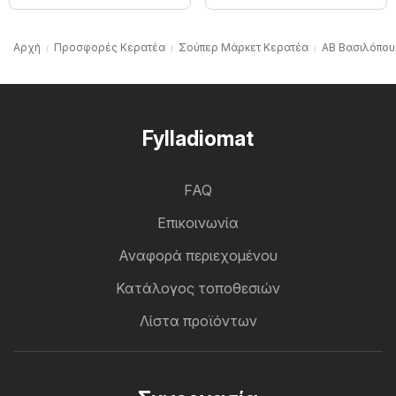
Αρχή
Προσφορές Κερατέα
Σούπερ Μάρκετ Κερατέα
ΑΒ Βασιλόπου
Fylladiomat
FAQ
Επικοινωνία
Αναφορά περιεχομένου
Κατάλογος τοποθεσιών
Λίστα προϊόντων