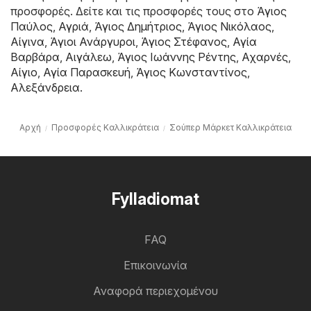
προσφορές. Δείτε και τις προσφορές τους στο
Άγιος
Παύλος
,
Αγριά
,
Άγιος Δημήτριος
,
Άγιος Νικόλαος
,
Αίγινα
,
Άγιοι Ανάργυροι
,
Άγιος Στέφανος
,
Αγία
Βαρβάρα
,
Αιγάλεω
,
Άγιος Ιωάννης Ρέντης
,
Αχαρνές
,
Αίγιο
,
Αγία Παρασκευή
,
Άγιος Κωνσταντίνος
,
Αλεξάνδρεια
.
Αρχή
Προσφορές Καλλικράτεια
Σούπερ Μάρκετ Καλλικράτεια
Fylladiomat
FAQ
Επικοινωνία
Αναφορά περιεχομένου