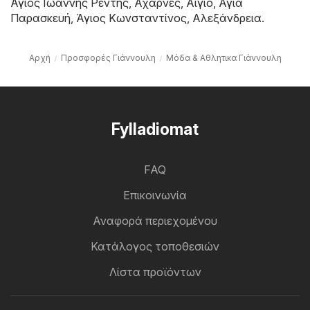
Άγιος Ιωάννης Ρέντης
,
Αχαρνές
,
Αίγιο
,
Αγία
Παρασκευή
,
Άγιος Κωνσταντίνος
,
Αλεξάνδρεια
.
Αρχή
Προσφορές Γιάννουλη
Μόδα & Aθλητικα Γιάννουλη
Fylladiomat
FAQ
Επικοινωνία
Αναφορά περιεχομένου
Κατάλογος τοποθεσιών
Λίστα προϊόντων