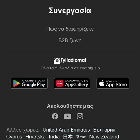
Συνεργασία
Πώς να διαφημίζετε
B2B ζώνη
Fylladiomat
Όλα τα φυλλάδια σε ένα σημείο
Ακολουθήστε μας
Αλλες χώρες:
United Arab Emirates
България
Cyprus
Hrvatska
India
日本
한국
New Zealand