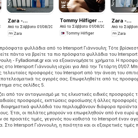
Tommy Hilfiger -
Zara -
Zara -
026
Από το Σάββατο 01/08/2026
Από το Σάββατο 01/08/2026
Από το Σάββατ
Kατάλογος
Kατάλογος
Kατάλογο
Tommy Hilfiger
Zara
Zara
8/2026 New in
8/2026 women
8/2026 bo
Men
 πρόσφατα φυλλάδια από το Intersport Γιάννουλη; Τότε βρίσκεσ
είτε πάντα να βρείτε τα πιο πρόσφατα φυλλάδια του Intersport
ουλη - Fylladiomat.gr
και να εξοικονομήσετε χρήματα. Η προσφ
 στο Intersport Γιάννουλη ισχύει για Από την Τετάρτη 01/07. Μ
ς τελευταίες προσφορές του Intersport από την άνεση του σπιτι
αποτελεσματικά τις αγορές σας. Επωφεληθείτε από τις προσφο
τημα στις σελίδες 5.
ίζει από τον ανταγωνισμό με τις ελκυστικές ειδικές προσφορές τ
μαδιαίες προσφορές, εκπτώσεις αφοσίωσης ή άλλες προσφορές
 διαφημιστικά φυλλάδιά του περιλαμβάνουν διάφορα προϊόντα
ους. Έτσι, οι πελάτες μπορούν να επωφεληθούν από ένα ευρύ
 σε προσιτές τιμές, γεγονός που καθιστά το Intersport έναν α
. Στο Intersport Γιάννουλη, η ποιότητα και οι εξαιρετικές τιμές 