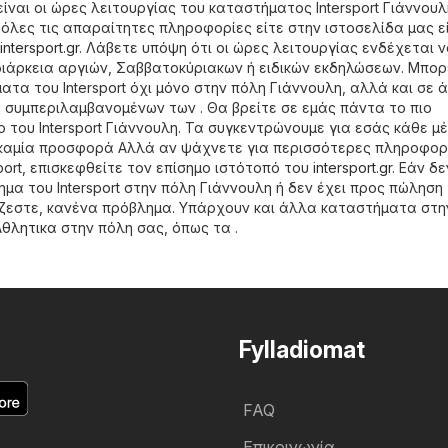
ίναι οι ώρες λειτουργίας του καταστήματος Intersport Γιάννουλ
 όλες τις απαραίτητες πληροφορίες είτε στην ιστοσελίδα μας ε
intersport.gr
. Λάβετε υπόψη ότι οι ώρες λειτουργίας ενδέχεται 
ιάρκεια αργιών, Σαββατοκύριακων ή ειδικών εκδηλώσεων. Μπορ
τα του Intersport όχι μόνο στην πόλη Γιάννουλη, αλλά και σε 
 συμπεριλαμβανομένων των . Θα βρείτε σε εμάς πάντα το πιο
του Intersport Γιάννουλη. Τα συγκεντρώνουμε για εσάς κάθε μ
 καμία προσφορά Αλλά αν ψάχνετε για περισσότερες πληροφορ
sport, επισκεφθείτε τον επίσημο ιστότοπό του
intersport.gr
. Εάν δε
μα του Intersport στην πόλη Γιάννουλη ή δεν έχει προς πώληση
ζεστε, κανένα πρόβλημα. Υπάρχουν και άλλα καταστήματα στη
Aθλητικα
στην πόλη σας, όπως τα .
Fylladiomat
FAQ
Επικοινωνία