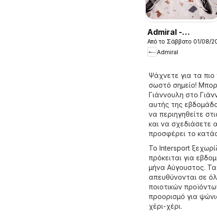
Admiral -
Από το Σάββατο 01/08/2
Kατάλογος
Admiral
8/2026
Ψάχνετε για τα πιο
σωστό σημείο! Μπορ
Γιάννουλη στο
Γιάνν
αυτής της εβδομάδας
να περιηγηθείτε στι
και να σχεδιάσετε 
προσφέρει το κατάσ
Το Intersport ξεχωρ
πρόκειται για εβδο
μήνα Αύγουστος. Τα
απευθύνονται σε όλ
ποιοτικών προϊόντων
προορισμό για ψώνια
χέρι-χέρι.