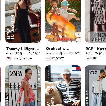
Orchestra
Tommy Hilfiger -
BSB - Kατ
Από το Σάββατο 01/08/2026
026
Από το Σάββατο 01/08/2026
Από το Σάββατ
Kατάλογος
Kατάλογος
8/2026
Orchestra
Tommy Hilfiger
BSB
8/2026
8/2026 New in
Women