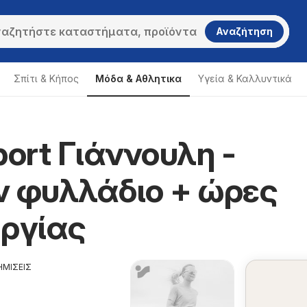
Αναζήτηση
Σπίτι & Κήπος
Μόδα & Aθλητικα
Υγεία & Καλλυντικά
port Γιάννουλη -
Intersport Γιάννουλη
ν φυλλάδιο + ώρες
υργίας
ΗΜΙΣΕΙΣ