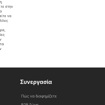
η;
ίτε στην
να
είτε να
άλλες
έρα,
ίες
ν
 τα
ν
Συνεργασία
Πώς να διαφημίζετε
B2B ζώνη