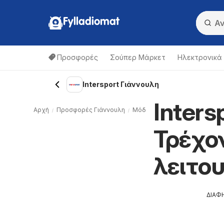
Fylladiomat
Προσφορές
Σούπερ Μάρκετ
Hλεκτρονικά
Intersport Γιάννουλη
Inters
Αρχή
Προσφορές Γιάννουλη
Μόδα & Aθλητικα Γιάννουλη
Τρέχο
λειτο
ΔΙΑΦ