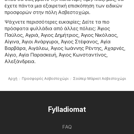
έχετε πάντα μια εξαιρετική επισκόπηση των ειδικών
προσφορών στην πόλη Ασβεστοχώρι.
Ψάχνετε περισσότερες ευκαιρίες; Δείτε τα πιο
πρόσφατα φυλλάδια από άλλες πόλεις:
Άγιος
Παύλος
,
Αγριά
,
Άγιος Δημήτριος
,
Άγιος Νικόλαος
,
Αίγινα
,
Άγιοι Ανάργυροι
,
Άγιος Στέφανος
,
Αγία
Βαρβάρα
,
Αιγάλεω
,
Άγιος Ιωάννης Ρέντης
,
Αχαρνές
,
Αίγιο
,
Αγία Παρασκευή
,
Άγιος Κωνσταντίνος
,
Αλεξάνδρεια
.
Αρχή
Προσφορές Ασβεστοχώρι
Σούπερ Μάρκετ Ασβεστοχώρι
Fylladiomat
FAQ