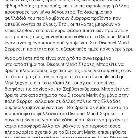
εβδομαδιαίες προσφορές, εκπτώσεις αφοσίωσης ή άλλες
προσφορές τον μήνα Αύγουστος. Τα διαφημιστικά
φυλλάδιά του περιλαμβάνουν διάφορα προϊόντα που
απευθύνονται σε όλους. Έτσι, οι πελάτες μπορούν να
επωφεληθούν από ένα ευρύ φάσμα ποιοτικών προϊόντων
σε προσιτές τιμές, γεγονός που καθιστά το Discount Markt
έναν αγαπημένο προορισμό για ψώνια. Στο Discount Markt
Σέρρες, η ποιότητα και οι εξαιρετικές τιμές πάνε χέρι-χέρι.
Αναρωτιέστε πότε είναι ανοιχτό το συγκεκριμένο
υποκατάστημα του Discount Markt Σέρρες; Μπορείτε να
βρείτε πληροφορίες σχετικά με τις ώρες λειτουργίας στον
ιστότοπό μας ή στον επίσημο ιστότοπο
discountmarkt.gr
.
Μην ξεχνάτε ότι το ωράριο λειτουργίας μπορεί να
διαφέρει τις αργίες και τα Σαββατοκύριακα. Μπορείτε να
βρείτε υποκαταστήματα του Discount Markt όχι μόνο στην
πόλη Σέρρες, αλλά και σε άλλες πόλεις της Ελλάδας
συμπεριλαμβανομένων των . Θα βρείτε σε εμάς πάντα το
πιο πρόσφατο φυλλάδιο του Discount Markt Σέρρες. Τα
συγκεντρώνουμε για εσάς κάθε μέρα, ώστε να μη χάνετε
καμία προσφορά Αλλά αν ψάχνετε για περισσότερες
πληροφορίες σχετικά με το Discount Markt, επισκεφθείτε