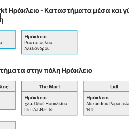
rkt Ηράκλειο - Καταστήματα μέσα και 
η
Ηράκλειο
υ
Ραυτόπουλου
Αλεξάνδρου
τήματα στην πόλη Ηράκλειο
υλος
The Mart
Lidl
Ηράκλειο
Ηράκλειο
χλμ. Οδού Ηρακλείου -
Alexandrou Papanasta
ΠΕ.ΠΑ.Γ.Ν.Η. 1o
144