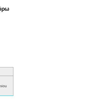
γύρω
siou