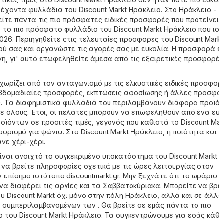
ρέχοντα φυλλάδια του Discount Markt Ηράκλειο. Στο
Ηράκλειο -
ρείτε πάντα τις πιο πρόσφατες ειδικές προσφορές που προτείνει
τε το πιο πρόσφατο φυλλάδιο του Discount Markt Ηράκλειο που ισ
2026. Περιηγηθείτε στις τελευταίες προσφορές του Discount Mar
ιού σας και οργανώστε τις αγορές σας με ευκολία. Η προσφορά 
νη, γι' αυτό επωφεληθείτε άμεσα από τις εξαιρετικές προσφορ
εχωρίζει από τον ανταγωνισμό με τις ελκυστικές ειδικές προσφο
 εβδομαδιαίες προσφορές, εκπτώσεις αφοσίωσης ή άλλες προσφ
. Τα διαφημιστικά φυλλάδιά του περιλαμβάνουν διάφορα προϊ
ε όλους. Έτσι, οι πελάτες μπορούν να επωφεληθούν από ένα ε
οϊόντων σε προσιτές τιμές, γεγονός που καθιστά το Discount Ma
ρισμό για ψώνια. Στο Discount Markt Ηράκλειο, η ποιότητα και 
άνε χέρι-χέρι.
ίναι ανοιχτό το συγκεκριμένο υποκατάστημα του Discount Markt
 να βρείτε πληροφορίες σχετικά με τις ώρες λειτουργίας στον
ν επίσημο ιστότοπο
discountmarkt.gr
. Μην ξεχνάτε ότι το ωράριο
να διαφέρει τις αργίες και τα Σαββατοκύριακα. Μπορείτε να βρ
 Discount Markt όχι μόνο στην πόλη Ηράκλειο, αλλά και σε άλλ
 συμπεριλαμβανομένων των . Θα βρείτε σε εμάς πάντα το πιο
του Discount Markt Ηράκλειο. Τα συγκεντρώνουμε για εσάς κάθ