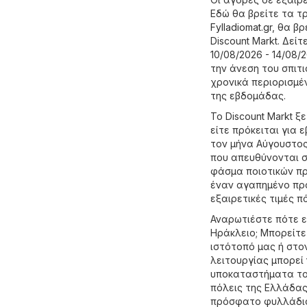
Εδώ θα βρείτε τα τ
Fylladiomat.gr
, θα β
Discount Markt. Δεί
10/08/2026 - 14/08/
την άνεση του σπιτ
χρονικά περιορισμέ
της εβδομάδας.
Το Discount Markt ξ
είτε πρόκειται για
τον μήνα Αύγουστος
που απευθύνονται σ
φάσμα ποιοτικών πρ
έναν αγαπημένο προο
εξαιρετικές τιμές π
Αναρωτιέστε πότε ε
Ηράκλειο; Μπορείτε
ιστότοπό μας ή στο
λειτουργίας μπορεί 
υποκαταστήματα του
πόλεις της Ελλάδας
πρόσφατο φυλλάδιο 