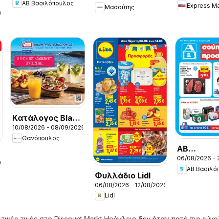
ΑΒ Βασιλόπουλος
Προσφορές vol.1
Express Ma
Μασούτης
26
Kατάλογος Black
10/08/2026 - 08/09/2026
Friday
Θανόπουλος
ΑΒ
06/08/2026 - 
Βασιλόπου
26
ΑΒ Βασιλό
Προσφορές
Φυλλάδιο Lidl
06/08/2026 - 12/08/2026
Lidl
τικές τιμές στο Discount Markt Ηράκλειο δεν ήταν ποτέ πιο εύκο