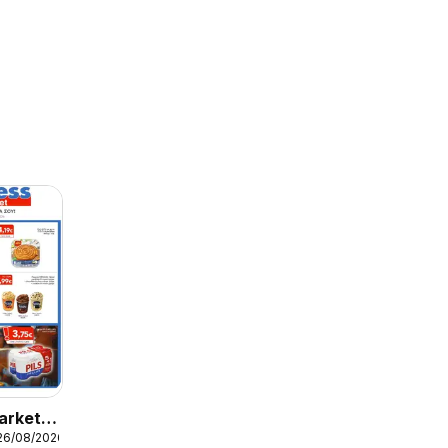
arket -
26/08/2026
ς