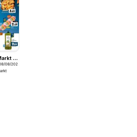
arkt -
 08/08/2026
ς
arkt