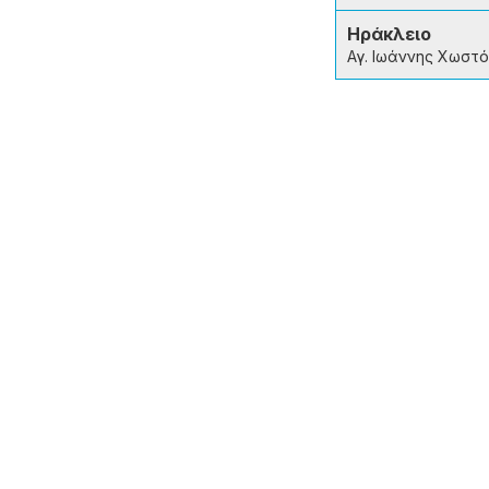
Ηράκλειο
Αγ. Ιωάννης Χωστ