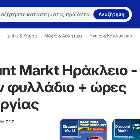
Αναζήτηση
Σπίτι & Κήπος
Μόδα & Aθλητικα
Υγεία & Καλλυντικά
nt Markt Ηράκλειο -
ν φυλλάδιο + ώρες
υργίας
ΗΜΙΣΕΙΣ