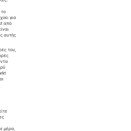
 το
χύει για
kt από
είναι
ές αυτής
ρές του,
ορές
όντα
υρύ
rkt
οι
είτε
ες
ε μέρα,