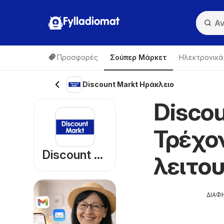
Fylladiomat
Προσφορές
Σούπερ Μάρκετ
Hλεκτρονικά
Discount Markt Ηράκλειο
Discou
Τρέχο
Discount Markt
λειτο
ΔΙΑΦ