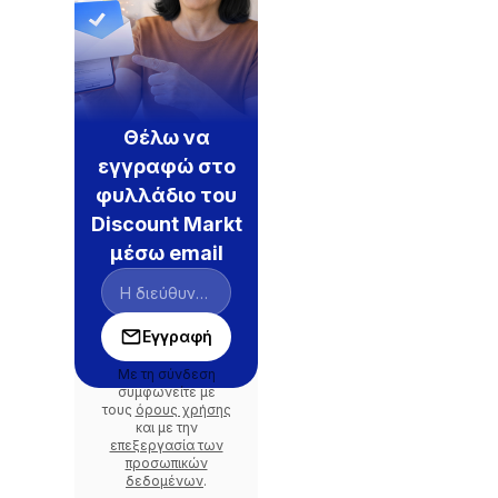
Θέλω να
εγγραφώ στο
φυλλάδιο του
Discount Markt
μέσω email
Εγγραφή
Με τη σύνδεση
συμφωνείτε με
τους
όρους χρήσης
και με την
επεξεργασία των
προσωπικών
δεδομένων
.