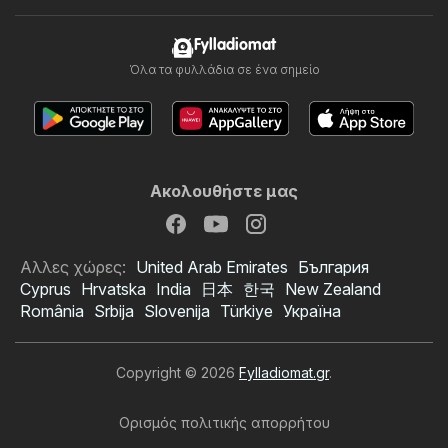
Fylladiomat
Όλα τα φυλλάδια σε ένα σημείο
Ακολουθήστε μας
Αλλες χώρες:
United Arab Emirates
България
Cyprus
Hrvatska
India
日本
한국
New Zealand
România
Srbija
Slovenija
Türkiye
Україна
Copyright © 2026
Fylladiomat.gr
.
Ορισμός πολιτικής απορρήτου