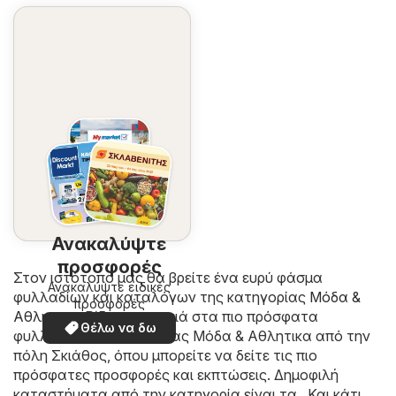
Ανακαλύψτε
προσφορές
Στον ιστότοπο μας θα βρείτε ένα ευρύ φάσμα
Ανακαλύψτε ειδικές
φυλλαδίων και καταλόγων της κατηγορίας
Μόδα &
προσφορές
Aθλητικα
. Ρίξτε μια ματιά στα πιο πρόσφατα
Θέλω να δω
φυλλάδια της κατηγορίας Μόδα & Aθλητικα από την
πόλη Σκιάθος, όπου μπορείτε να δείτε τις πιο
πρόσφατες προσφορές και εκπτώσεις. Δημοφιλή
καταστήματα από την κατηγορία είναι τα . Και κάτι