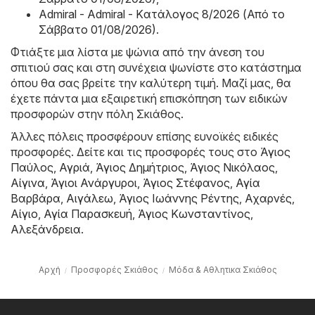
Admiral - Admiral - Kατάλογος 8/2026 (Από το
Σάββατο 01/08/2026)
.
Φτιάξτε μια λίστα με ψώνια από την άνεση του
σπιτιού σας και στη συνέχεια ψωνίστε στο κατάστημα
όπου θα σας βρείτε την καλύτερη τιμή. Μαζί μας, θα
έχετε πάντα μια εξαιρετική επισκόπηση των ειδικών
προσφορών στην πόλη Σκιάθος.
Άλλες πόλεις προσφέρουν επίσης ευνοϊκές ειδικές
προσφορές. Δείτε και τις προσφορές τους στο
Άγιος
Παύλος
,
Αγριά
,
Άγιος Δημήτριος
,
Άγιος Νικόλαος
,
Αίγινα
,
Άγιοι Ανάργυροι
,
Άγιος Στέφανος
,
Αγία
Βαρβάρα
,
Αιγάλεω
,
Άγιος Ιωάννης Ρέντης
,
Αχαρνές
,
Αίγιο
,
Αγία Παρασκευή
,
Άγιος Κωνσταντίνος
,
Αλεξάνδρεια
.
Αρχή
Προσφορές Σκιάθος
Μόδα & Aθλητικα Σκιάθος