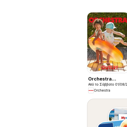
Orchestra
Από το Σάββατο 01/08/
Kατάλογος
Orchestra
8/2026