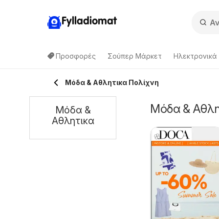
Fylladiomat
Προσφορές
Σούπερ Μάρκετ
Hλεκτρονικά
Μόδα & Aθλητικα Πολίχνη
Μόδα & Aθλη
Μόδα &
Aθλητικα