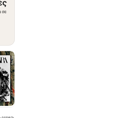
ές
α σε
ο 01/08/2026