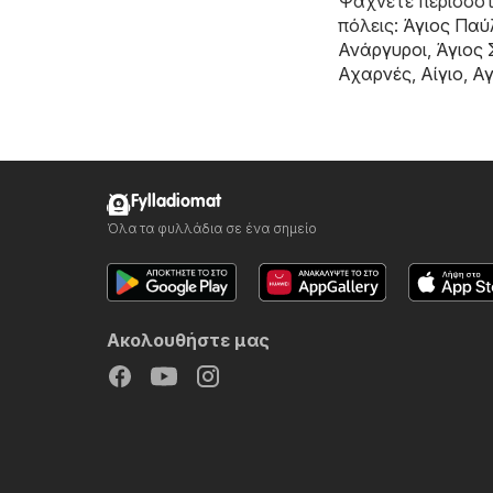
Ψάχνετε περισσότ
πόλεις:
Άγιος Παύ
Ανάργυροι
,
Άγιος
Αχαρνές
,
Αίγιο
,
Αγ
Fylladiomat
Όλα τα φυλλάδια σε ένα σημείο
Ακολουθήστε μας