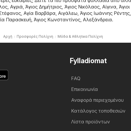
ερες ευκαιρίες; Δείτε τα πιο πρόσφατα φυλλάδια από άλλ
λος
,
Αγριά
,
Άγιος Δημήτριος
,
Άγιος Νικόλαος
,
Αίγινα
,
Άγιοι
 Στέφανος
,
Αγία Βαρβάρα
,
Αιγάλεω
,
Άγιος Ιωάννης Ρέντης
,
ία Παρασκευή
,
Άγιος Κωνσταντίνος
,
Αλεξάνδρεια
.
Αρχή
Προσφορές Πολίχνη
Μόδα & Aθλητικα Πολίχνη
Fylladiomat
FAQ
Επικοινωνία
Αναφορά περιεχομένου
Κατάλογος τοποθεσιών
Λίστα προϊόντων