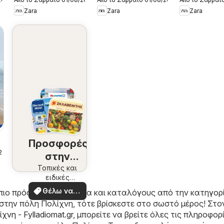
Kατάλογος
Kατάλογος
Kατάλογο
Zara
Zara
Zara
8/2026 boys
8/2026 girls
8/2026 me
Προσφορές
/2026
στην
περιοχή
Τοπικές και
ειδικές
σας
προσφορές
Θέλω να
πιο πρόσφατα φυλλάδια και καταλόγους από την κατηγορ
δω
στην πόλη Πολίχνη, τότε βρίσκεστε στο σωστό μέρος! Στο
χνη - Fylladiomat.gr
, μπορείτε να βρείτε όλες τις πληροφορ