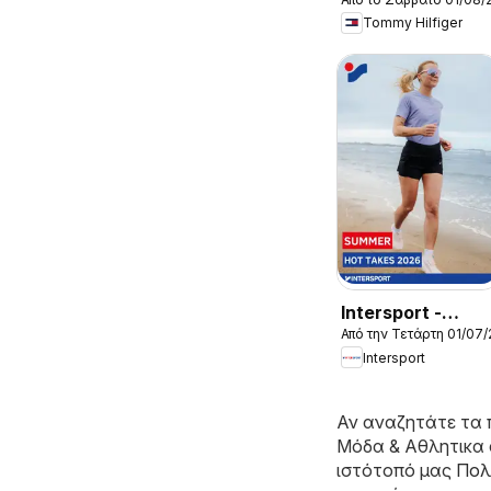
Kατάλογος
Tommy Hilfiger
8/2026 New in
Men
Intersport -
Από την Τετάρτη 01/07
Kατάλογος
Intersport
7/2026
Αν αναζητάτε τα 
Μόδα & Aθλητικα 
ιστότοπό μας
Πολί