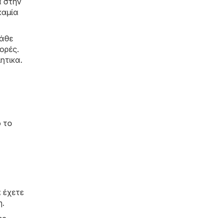
α στην
καμία
κάθε
ορές.
ητικα.
ό το
 έχετε
η.