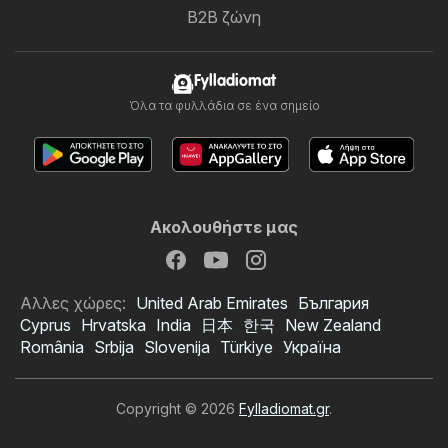
B2B ζώνη
Fylladiomat
Όλα τα φυλλάδια σε ένα σημείο
Ακολουθήστε μας
Αλλες χώρες:
United Arab Emirates
България
Cyprus
Hrvatska
India
日本
한국
New Zealand
România
Srbija
Slovenija
Türkiye
Україна
Copyright © 2026
Fylladiomat.gr
.