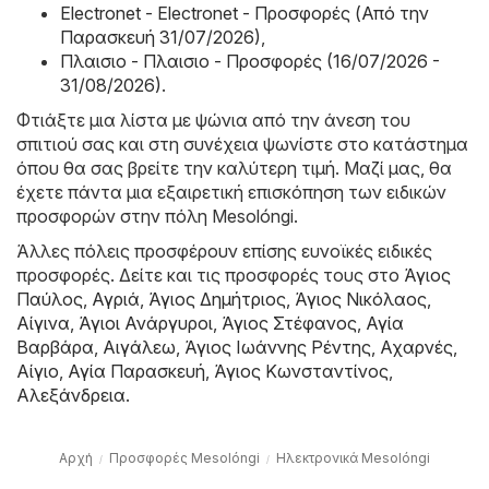
Electronet - Electronet - Προσφορές (Από την
Παρασκευή 31/07/2026)
,
Πλαισιο - Πλαισιο - Προσφορές (16/07/2026 -
31/08/2026)
.
Φτιάξτε μια λίστα με ψώνια από την άνεση του
σπιτιού σας και στη συνέχεια ψωνίστε στο κατάστημα
όπου θα σας βρείτε την καλύτερη τιμή. Μαζί μας, θα
έχετε πάντα μια εξαιρετική επισκόπηση των ειδικών
προσφορών στην πόλη Mesolóngi.
Άλλες πόλεις προσφέρουν επίσης ευνοϊκές ειδικές
προσφορές. Δείτε και τις προσφορές τους στο
Άγιος
Παύλος
,
Αγριά
,
Άγιος Δημήτριος
,
Άγιος Νικόλαος
,
Αίγινα
,
Άγιοι Ανάργυροι
,
Άγιος Στέφανος
,
Αγία
Βαρβάρα
,
Αιγάλεω
,
Άγιος Ιωάννης Ρέντης
,
Αχαρνές
,
Αίγιο
,
Αγία Παρασκευή
,
Άγιος Κωνσταντίνος
,
Αλεξάνδρεια
.
Αρχή
Προσφορές Mesolóngi
Hλεκτρονικά Mesolóngi