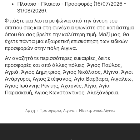
Πλαισιο - Πλαισιο - Προσφορές (16/07/2026 -
31/08/2026)
.
Φτιάξτε μια λίστα με ψώνια από την άνεση του
σπιτιού σας και στη συνέχεια ψωνίστε στο κατάστημα
όπου θα σας βρείτε την καλύτερη τιμή. Μαζί μας, θα
έχετε πάντα μια εξαιρετική επισκόπηση των ειδικών
προσφορών στην πόλη Αίγινα.
Αν αναζητάτε περισσότερες ευκαιρίες, δείτε
προσφορές και από άλλες πόλεις,
Άγιος Παύλος
,
Αγριά
,
Άγιος Δημήτριος
,
Άγιος Νικόλαος
,
Αίγινα
,
Άγιοι
Ανάργυροι
,
Άγιος Στέφανος
,
Αγία Βαρβάρα
,
Αιγάλεω
,
Άγιος Ιωάννης Ρέντης
,
Αχαρνές
,
Αίγιο
,
Αγία
Παρασκευή
,
Άγιος Κωνσταντίνος
,
Αλεξάνδρεια
.
Αρχή
Προσφορές Αίγινα
Hλεκτρονικά Αίγινα