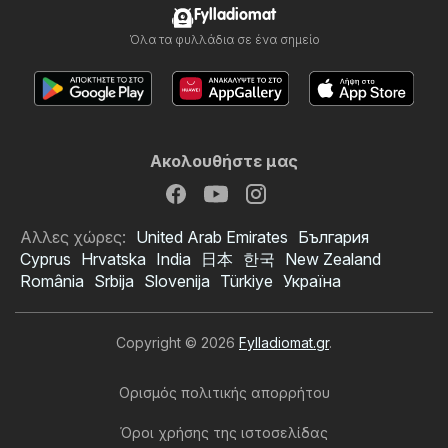
Fylladiomat
Όλα τα φυλλάδια σε ένα σημείο
Ακολουθήστε μας
Αλλες χώρες:
United Arab Emirates
България
Cyprus
Hrvatska
India
日本
한국
New Zealand
România
Srbija
Slovenija
Türkiye
Україна
Copyright © 2026
Fylladiomat.gr
.
Ορισμός πολιτικής απορρήτου
Όροι χρήσης της ιστοσελίδας