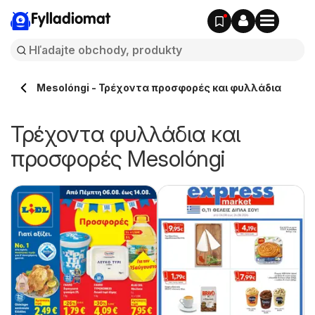
Fylladiomat
Mesolóngi - Τρέχοντα προσφορές και φυλλάδια
Τρέχοντα φυλλάδια και
προσφορές Mesolóngi
ς