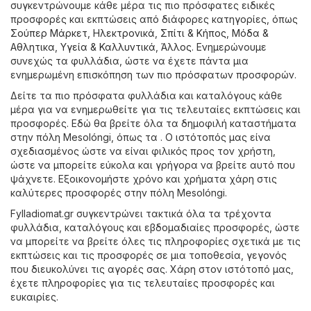
συγκεντρώνουμε κάθε μέρα τις πιο πρόσφατες ειδικές
προσφορές και εκπτώσεις από διάφορες κατηγορίες, όπως
Σούπερ Μάρκετ
,
Hλεκτρονικά
,
Σπίτι & Κήπος
,
Μόδα &
Aθλητικα
,
Υγεία & Καλλυντικά
,
Άλλος
. Ενημερώνουμε
συνεχώς τα φυλλάδια, ώστε να έχετε πάντα μια
ενημερωμένη επισκόπηση των πιο πρόσφατων προσφορών.
Δείτε τα πιο πρόσφατα φυλλάδια και καταλόγους κάθε
μέρα για να ενημερωθείτε για τις τελευταίες εκπτώσεις και
προσφορές. Εδώ θα βρείτε όλα τα δημοφιλή καταστήματα
στην πόλη Mesolóngi, όπως τα . Ο ιστότοπός μας είνα
σχεδιασμένος ώστε να είναι φιλικός προς τον χρήστη,
ώστε να μπορείτε εύκολα και γρήγορα να βρείτε αυτό που
ψάχνετε. Εξοικονομήστε χρόνο και χρήματα χάρη στις
καλύτερες προσφορές στην πόλη Mesolóngi.
Fylladiomat.gr συγκεντρώνει τακτικά όλα τα τρέχοντα
φυλλάδια, καταλόγους και εβδομαδιαίες προσφορές, ώστε
να μπορείτε να βρείτε όλες τις πληροφορίες σχετικά με τις
εκπτώσεις και τις προσφορές σε μια τοποθεσία, γεγονός
που διευκολύνει τις αγορές σας. Χάρη στον ιστότοπό μας,
έχετε πληροφορίες για τις τελευταίες προσφορές και
ευκαιρίες.