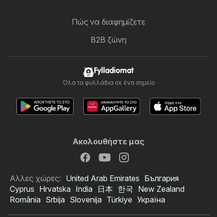
Πώς να διαφημίζετε
B2B ζώνη
Fylladiomat
Όλα τα φυλλάδια σε ένα σημείο
Ακολουθήστε μας
Αλλες χώρες:
United Arab Emirates
България
Cyprus
Hrvatska
India
日本
한국
New Zealand
România
Srbija
Slovenija
Türkiye
Україна