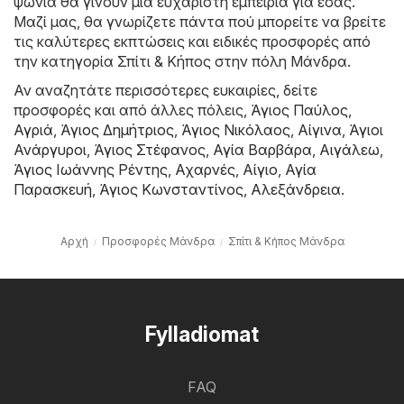
ψώνια θα γίνουν μια ευχάριστη εμπειρία για εσάς.
Μαζί μας, θα γνωρίζετε πάντα πού μπορείτε να βρείτε
τις καλύτερες εκπτώσεις και ειδικές προσφορές από
την κατηγορία Σπίτι & Κήπος στην πόλη Μάνδρα.
Αν αναζητάτε περισσότερες ευκαιρίες, δείτε
προσφορές και από άλλες πόλεις,
Άγιος Παύλος
,
Αγριά
,
Άγιος Δημήτριος
,
Άγιος Νικόλαος
,
Αίγινα
,
Άγιοι
Ανάργυροι
,
Άγιος Στέφανος
,
Αγία Βαρβάρα
,
Αιγάλεω
,
Άγιος Ιωάννης Ρέντης
,
Αχαρνές
,
Αίγιο
,
Αγία
Παρασκευή
,
Άγιος Κωνσταντίνος
,
Αλεξάνδρεια
.
Αρχή
Προσφορές Μάνδρα
Σπίτι & Κήπος Μάνδρα
Fylladiomat
FAQ