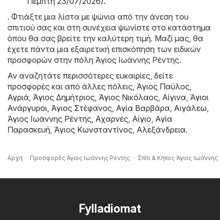
Πέμπτη 23/07/2026)
.
. Φτιάξτε μια λίστα με ψώνια από την άνεση του
σπιτιού σας και στη συνέχεια ψωνίστε στο κατάστημα
όπου θα σας βρείτε την καλύτερη τιμή. Μαζί μας, θα
έχετε πάντα μια εξαιρετική επισκόπηση των ειδικών
προσφορών στην πόλη Άγιος Ιωάννης Ρέντης.
Αν αναζητάτε περισσότερες ευκαιρίες, δείτε
προσφορές και από άλλες πόλεις,
Άγιος Παύλος
,
Αγριά
,
Άγιος Δημήτριος
,
Άγιος Νικόλαος
,
Αίγινα
,
Άγιοι
Ανάργυροι
,
Άγιος Στέφανος
,
Αγία Βαρβάρα
,
Αιγάλεω
,
Άγιος Ιωάννης Ρέντης
,
Αχαρνές
,
Αίγιο
,
Αγία
Παρασκευή
,
Άγιος Κωνσταντίνος
,
Αλεξάνδρεια
.
Αρχή
Προσφορές Άγιος Ιωάννης Ρέντης
Σπίτι & Κήπος Άγιος Ιωάννης
Fylladiomat