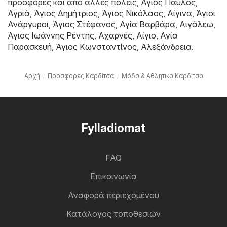
προσφορές και από άλλες πόλεις,
Άγιος Παύλος
,
Αγριά
,
Άγιος Δημήτριος
,
Άγιος Νικόλαος
,
Αίγινα
,
Άγιοι
Ανάργυροι
,
Άγιος Στέφανος
,
Αγία Βαρβάρα
,
Αιγάλεω
,
Άγιος Ιωάννης Ρέντης
,
Αχαρνές
,
Αίγιο
,
Αγία
Παρασκευή
,
Άγιος Κωνσταντίνος
,
Αλεξάνδρεια
.
Αρχή
Προσφορές Καρδίτσα
Μόδα & Aθλητικα Καρδίτσα
Fylladiomat
FAQ
Επικοινωνία
Αναφορά περιεχομένου
Κατάλογος τοποθεσιών