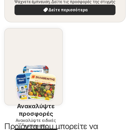
Ψάχνετε έμπνευση; Δείτε τις προσφορές της στιγμής
Δείτε περισσότερα
Ανακαλύψτε
προσφορές
Ανακαλύψτε ειδικές
Προϊόντα που μπορείτε να
προσφορές