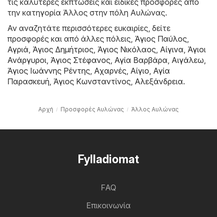
τις καλύτερες εκπτώσεις και ειδικές προσφορές από
την κατηγορία Άλλος στην πόλη Αυλώνας.
Αν αναζητάτε περισσότερες ευκαιρίες, δείτε
προσφορές και από άλλες πόλεις,
Άγιος Παύλος
,
Αγριά
,
Άγιος Δημήτριος
,
Άγιος Νικόλαος
,
Αίγινα
,
Άγιοι
Ανάργυροι
,
Άγιος Στέφανος
,
Αγία Βαρβάρα
,
Αιγάλεω
,
Άγιος Ιωάννης Ρέντης
,
Αχαρνές
,
Αίγιο
,
Αγία
Παρασκευή
,
Άγιος Κωνσταντίνος
,
Αλεξάνδρεια
.
Αρχή
Προσφορές Αυλώνας
Άλλος Αυλώνας
Fylladiomat
FAQ
Επικοινωνία