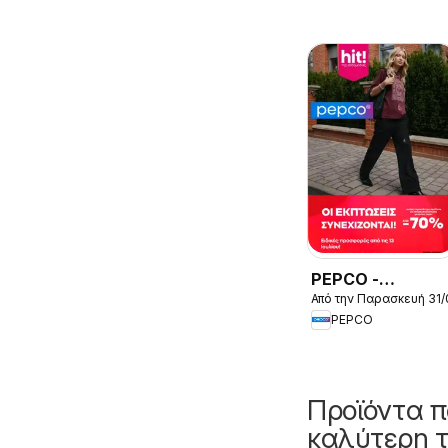
PEPCO -
Από την Παρασκευή 31
Προσφορές
PEPCO
Προϊόντα π
καλύτερη τ