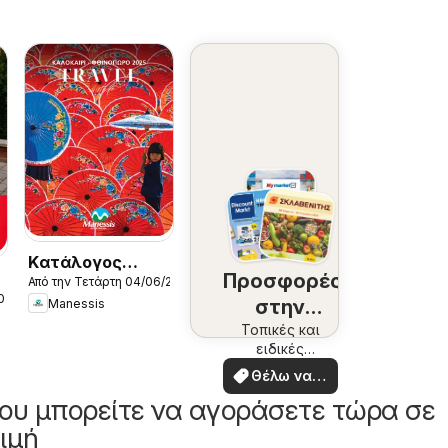
Kατάλογος
Προσφορές
Από την Τετάρτη 04/06/2025
Καλοκαιρι -
/07/2026
στην
Manessis
Φθινοπωρο 2025
περιοχή
Τοπικές και
ειδικές
σας
προσφορές
Θέλω να
δω
ου μπορείτε να αγοράσετε τώρα σε
ιμή