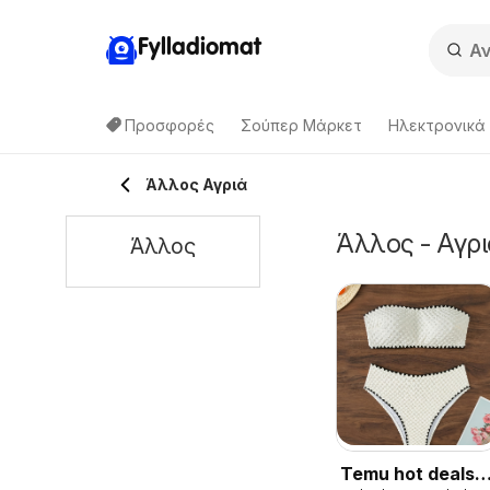
Fylladiomat
Προσφορές
Σούπερ Μάρκετ
Hλεκτρονικά
Άλλος Αγριά
Άλλος - Αγρι
Άλλος
Temu hot deals –