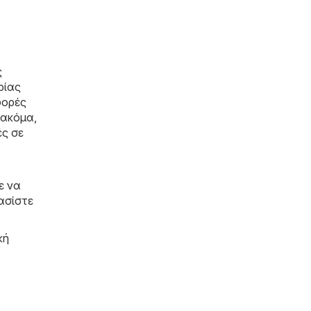
ς
ρίας
φορές
 ακόμα,
ές σε
ε να
ασίστε
κή