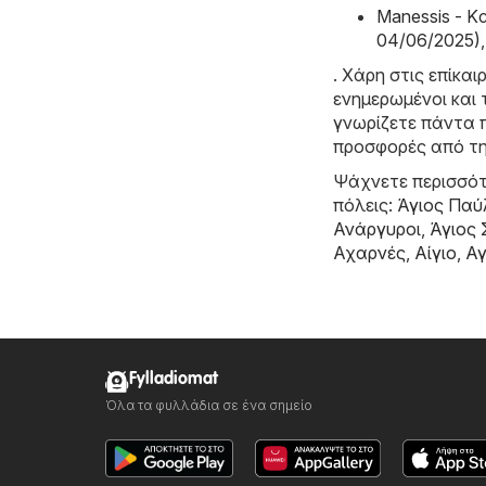
Manessis - 
04/06/2025)
,
. Χάρη στις επίκα
ενημερωμένοι και 
γνωρίζετε πάντα π
προσφορές από τη
Ψάχνετε περισσότ
πόλεις:
Άγιος Παύ
Ανάργυροι
,
Άγιος
Αχαρνές
,
Αίγιο
,
Αγ
Fylladiomat
Όλα τα φυλλάδια σε ένα σημείο