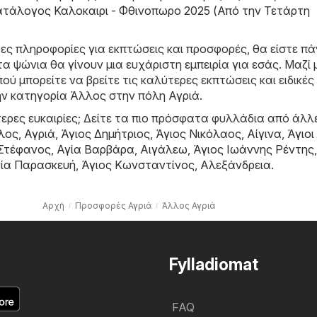
Kατάλογος Καλοκαιρι - Φθινοπωρο 2025 (Από την Τετάρτη
ιρες πληροφορίες για εκπτώσεις και προσφορές, θα είστε π
τα ψώνια θα γίνουν μια ευχάριστη εμπειρία για εσάς. Μαζί 
ού μπορείτε να βρείτε τις καλύτερες εκπτώσεις και ειδικές
ν κατηγορία Άλλος στην πόλη Αγριά.
ερες ευκαιρίες; Δείτε τα πιο πρόσφατα φυλλάδια από άλλ
λος
,
Αγριά
,
Άγιος Δημήτριος
,
Άγιος Νικόλαος
,
Αίγινα
,
Άγιοι
 Στέφανος
,
Αγία Βαρβάρα
,
Αιγάλεω
,
Άγιος Ιωάννης Ρέντης
,
ία Παρασκευή
,
Άγιος Κωνσταντίνος
,
Αλεξάνδρεια
.
Αρχή
Προσφορές Αγριά
Άλλος Αγριά
Fylladiomat
FAQ