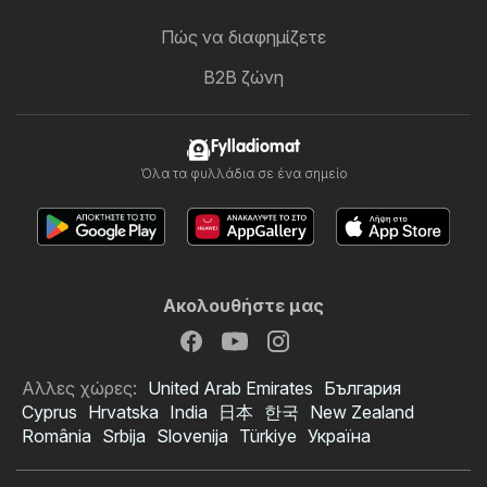
Πώς να διαφημίζετε
B2B ζώνη
Fylladiomat
Όλα τα φυλλάδια σε ένα σημείο
Ακολουθήστε μας
Αλλες χώρες:
United Arab Emirates
България
Cyprus
Hrvatska
India
日本
한국
New Zealand
România
Srbija
Slovenija
Türkiye
Україна