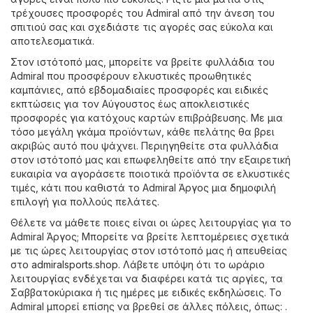
τρέχουσες προσφορές του Admiral από την άνεση του
σπιτιού σας και σχεδιάστε τις αγορές σας εύκολα και
αποτελεσματικά.
Στον ιστότοπό μας, μπορείτε να βρείτε φυλλάδια του
Admiral που προσφέρουν ελκυστικές προωθητικές
καμπάνιες, από εβδομαδιαίες προσφορές και ειδικές
εκπτώσεις για τον Αύγουστος έως αποκλειστικές
προσφορές για κατόχους καρτών επιβράβευσης. Με μια
τόσο μεγάλη γκάμα προϊόντων, κάθε πελάτης θα βρει
ακριβώς αυτό που ψάχνει. Περιηγηθείτε στα φυλλάδια
στον ιστότοπό μας και επωφεληθείτε από την εξαιρετική
ευκαιρία να αγοράσετε ποιοτικά προϊόντα σε ελκυστικές
τιμές, κάτι που καθιστά το Admiral Άργος μια δημοφιλή
επιλογή για πολλούς πελάτες.
Θέλετε να μάθετε ποιες είναι οι ώρες λειτουργίας για το
Admiral Άργος; Μπορείτε να βρείτε λεπτομέρειες σχετικά
με τις ώρες λειτουργίας στον ιστότοπό μας ή απευθείας
στο
admiralsports.shop
. Λάβετε υπόψη ότι το ωράριο
λειτουργίας ενδέχεται να διαφέρει κατά τις αργίες, τα
Σαββατοκύριακα ή τις ημέρες με ειδικές εκδηλώσεις. Το
Admiral μπορεί επίσης να βρεθεί σε άλλες πόλεις, όπως: .